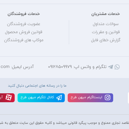
خدمات مشتریان
خدمات فروشندگان
سوالات متداول
عضویت فروشندگان
قوانین و مقررات
قوانین فروش محصول
گزارش خطای فایل
موکاپ های فروشندگان
تلگرام و واتس اپ: 09128509979
آدرس ایمیل: mihantarh@yahoo.com
ما را در رسانه های اجتماعی دنبال کنید
اينستاگرام ميهن طرح
کانال تلگرام ميهن طرح
آپا
قاصد تجاری ممنوع و موجب پیگرد قانونی میباشد و کليه حقوق اين سايت متعلق به شر