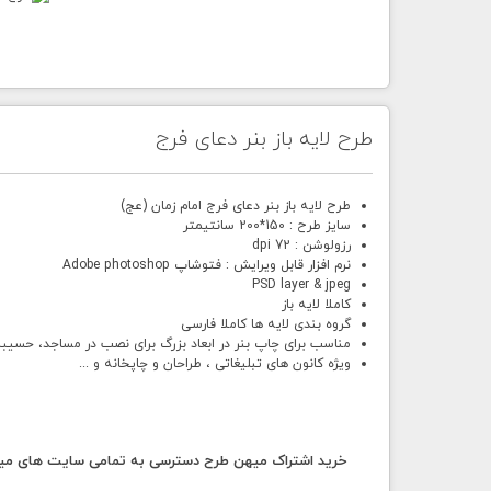
طرح لایه باز بنر دعای فرج
طرح لایه باز بنر دعای فرج امام زمان (عج)
سایز طرح : 150*200 سانتیمتر
رزولوشن : 72 dpi
نرم افزار قابل ویرایش : فتوشاپ Adobe photoshop
PSD layer & jpeg
کاملا لایه باز
گروه بندی لایه ها کاملا فارسی
مناسب برای چاپ بنر در ابعاد بزرگ برای نصب در مساجد، حسیبنیه ها و ام
ویژه کانون های تبلیغاتی ، طراحان و چاپخانه و ...
خرید اشتراک میهن طرح دسترسی به تمامی سایت های میهن