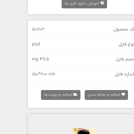
آموزش دانلود فایل ها
د محصول:
50706
وع فایل:
psd
جم فایل:
49.5 mg
ندازه فایل:
150*200 cm
اضافه به علاقه مندی
اضافه به پوشه ها