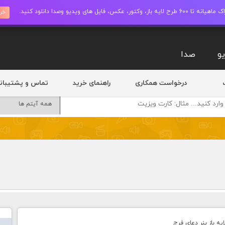
ز، وکتور، عکس، فایل های ویدیو وصدا دانلود کنید.
خری
و
صدا
درخواست همکاری
راهنمای خرید
تماس و پشتیبان