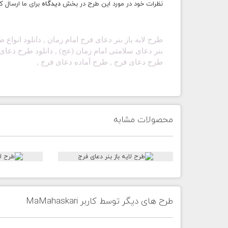
نظرات خود در مورد این طرح در بخش
دیدگاه
برای ما ارسال ک
طرح لایه باز بنر دعای فرج امام زمان , دانلود انواع
بنر دعای سلامتی امام زمان (عج)
, دانلود طرح دعا
طرح دعای فرج
, طرح آماده دعای فرج
,
محصولات مشابه
طرح های دیگر توسط کاربر MaMahaskari