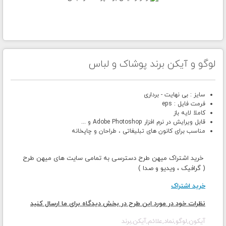
لوگو و آیکن برند پوشاک و لباس
سایز : بی نهایت - برداری
فرمت فایل : eps
کاملا لایه باز
قابل ویرایش در نرم افزار Adobe Photoshop و ...
مناسب برای کانون های تبلیغاتی ، طراحان و چاپخانه
خرید اشتراک میهن طرح دسترسی به تمامی سایت های میهن طرح
( گرافیک ، ویدیو و صدا )
خرید اشتراک
نظرات خود در مورد این طرح در بخش دیدگاه برای ما ارسال کنید
آیکون,لوگو,نماد,علائم,آیکن,برند