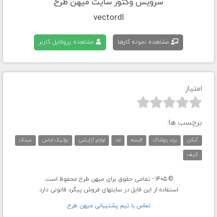
سرویس وکتور سایت میهن طرح
vectordl
مشاهده نمونه کارها
مشاهده پروفایل کاربر
امتیاز:



برچسب ها:
آیکن
برند پوشاک
البسه
مد
لوازم آزایشی
بوتیک لباس
عینک
کیف
© 1405 - تمامی حقوق برای میهن طرح محفوظ است.
استفاده از این فایل در سایتهای فروش پیگرد قانونی دارد
تماس با تيم پشتيبانی ميهن طرح