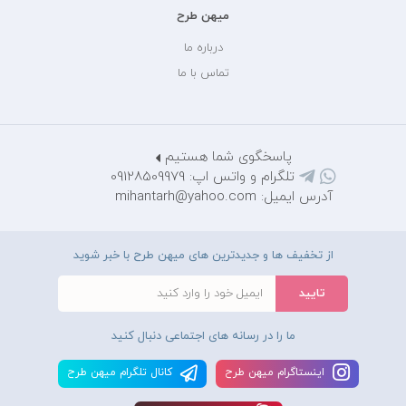
میهن طرح
درباره ما
تماس با ما
پاسخگوی شما هستیم
تلگرام و واتس اپ: 09128509979
آدرس ایمیل: mihantarh@yahoo.com
از تخفیف ها و جدیدترین های میهن طرح با خبر شوید
ما را در رسانه های اجتماعی دنبال کنید
اينستاگرام ميهن طرح
کانال تلگرام ميهن طرح