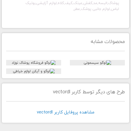
پوشاک,البسه,مد,کفش,عینک,کیف,کلاه,لوازم آزایشی,بوتیک
لباس,لوازم جانبی پوشک,عطر,
محصولات مشابه
طرح های دیگر توسط کاربر vectordl
مشاهده پروفايل کاربر vectordl