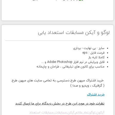
لوگو و آیکن مسابقات استعداد یابی
سایز : بی نهایت - برداری
فرمت فایل : eps
کاملا لایه باز
قابل ویرایش در نرم افزار Adobe Photoshop و ...
مناسب برای کانون های تبلیغاتی ، طراحان و چاپخانه
خرید اشتراک میهن طرح دسترسی به تمامی سایت های میهن طرح
( گرافیک ، ویدیو و صدا )
خرید اشتراک
نظرات خود در مورد این طرح در بخش دیدگاه برای ما ارسال کنید
آیکون,لوگو,نماد,علائم,آیکن,مسابقات,مسابقات استعداد