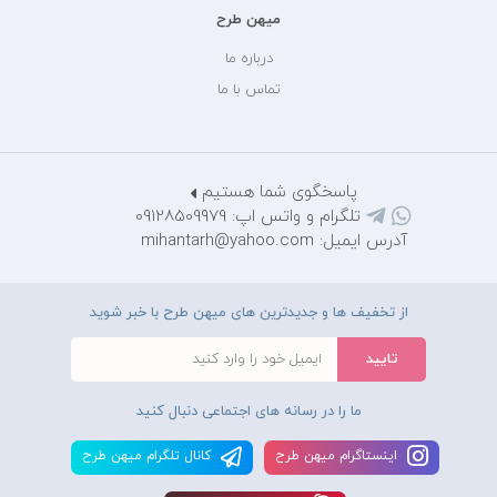
میهن طرح
درباره ما
تماس با ما
پاسخگوی شما هستیم
تلگرام و واتس اپ: 09128509979
آدرس ایمیل: mihantarh@yahoo.com
از تخفیف ها و جدیدترین های میهن طرح با خبر شوید
ما را در رسانه های اجتماعی دنبال کنید
اينستاگرام ميهن طرح
کانال تلگرام ميهن طرح