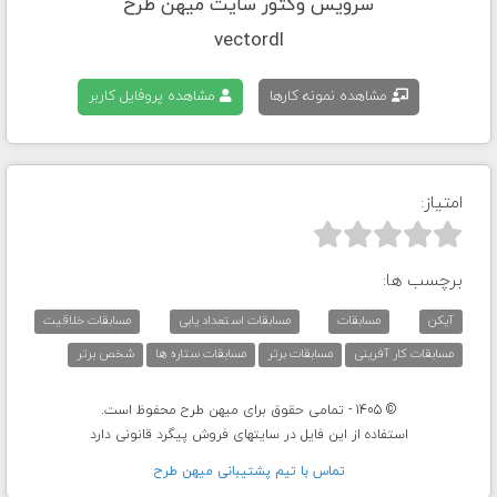
سرویس وکتور سایت میهن طرح
vectordl
مشاهده نمونه کارها
مشاهده پروفایل کاربر
امتیاز:



برچسب ها:
آیکن
مسابقات
مسابقات استعداد یابی
مسابقات خلاقیت
مسابقات کار آفرینی
مسابقات برتر
مسابقات ستاره ها
شخص برتر
© 1405 - تمامی حقوق برای میهن طرح محفوظ است.
استفاده از این فایل در سایتهای فروش پیگرد قانونی دارد
تماس با تيم پشتيبانی ميهن طرح