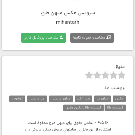
سرویس عکس میهن طرح
mihantarh
مشاهده نمونه کارها
مشاهده پروفایل کاربر
امتیاز:



برچسب ها:
عکس
جواهرات
زیور آلات
جواهر فروشی
طلا فروشی
گوشواره
گوشواره طلا
گوشواره طلا با نگین عقیق
© 1405 - تمامی حقوق برای میهن طرح محفوظ است.
استفاده از این فایل در سایتهای فروش پیگرد قانونی دارد