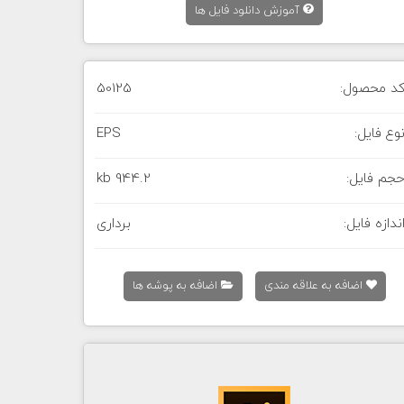
آموزش دانلود فایل ها
د محصول:
50125
وع فایل:
EPS
جم فایل:
944.2 kb
ندازه فایل:
برداری
اضافه به علاقه مندی
اضافه به پوشه ها