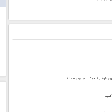
ش
خ
طرح ( گرافیک ، ویدیو و صدا )
کنید