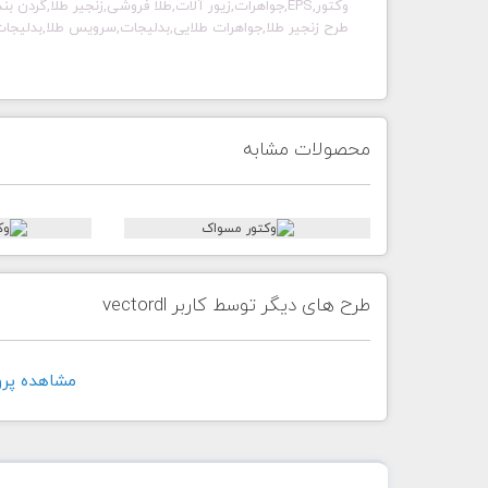
وکتور,EPS,جواهرات,زیور آلات,
طلا فروشی,زنجیر طلا,گردن بند
طرح زنجیر طلا,جواهرات طلایی,بدلیجات,سرویس طلا,بدلیجات
محصولات مشابه
طرح های دیگر توسط کاربر vectordl
مشاهده پروفايل 