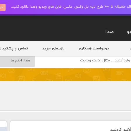
ز، وکتور، عکس، فایل های ویدیو وصدا دانلود کنید.
خری
و
صدا
درخواست همکاری
راهنمای خرید
تماس و پشتیبان