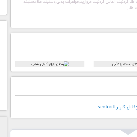
 طلا,گردنبند الماس,گردنبند مروارید,جواهرات بدلی,دستبند طلا,دستبند
 طلا,
ک
ن
ح
ا
کاربر vectordl