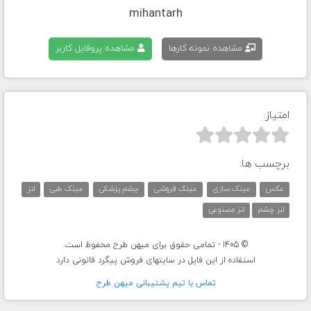
mihantarh
مشاهده نمونه کارها
مشاهده پروفایل کاربر
امتیاز:



برچسب ها:
عکس
عینک سازی
عینک فروشی
چشم پزشکی
عینک طبی
لنز
لنز چشم
لنز مصنوعی
© 1405 - تمامی حقوق برای میهن طرح محفوظ است.
استفاده از این فایل در سایتهای فروش پیگرد قانونی دارد
تماس با تيم پشتيبانی ميهن طرح