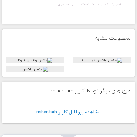
سنجی,دستمال عینک,تست بینایی سنجی,
محصولات مشابه
طرح های دیگر توسط کاربر mihantarh
مشاهده پروفايل کاربر mihantarh