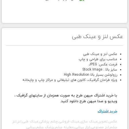
عکس لنز و عینک طبی
عکس لنز و عینک طبی
مناسب برای طراحی و چاپ
فرمت عکس: JPEG
سایز بالا : Stock Image
رزولوشن بسیار بالا High Resolution
ویژه طراحان گرافیک، کانون های تبلیغاتی و مراکز چاپ و چاپخانه
با خرید اشتراک میهن طرح به صورت همزمان از سایتهای گرافیک ،
ویدیو و صدا میهن طرح دانلود کنید.
خرید اشتراک
عکس,تصویر,عینک سازی,عینک فروشی,چشم پزشکی,عینک طبی,لنز,لنز
چشم,لنز مصنوعی,ابزار بینایی,معاینه چشم,پزشک چشم,بینایی