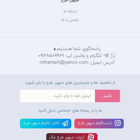
میهن طرح
درباره ما
تماس با ما
پاسخگوی شما هستیم
تلگرام و واتس اپ: 09128509979
آدرس ایمیل: mihantarh@yahoo.com
از تخفیف ها و جدیدترین های میهن طرح با خبر شوید
ما را در رسانه های اجتماعی دنبال کنید
اينستاگرام ميهن طرح
کانال تلگرام ميهن طرح
آپارات ميهن طرح مگ