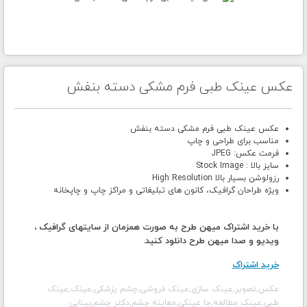
عکس عینک طبی فرم مشکی دسته بنفش
عکس عینک طبی فرم مشکی دسته بنفش
مناسب برای طراحی و چاپ
فرمت عکس: JPEG
سایز بالا : Stock Image
رزولوشن بسیار بالا High Resolution
ویژه طراحان گرافیک، کانون های تبلیغاتی و مراکز چاپ و چاپخانه
با خرید اشتراک میهن طرح به صورت همزمان از سایتهای گرافیک ،
ویدیو و صدا میهن طرح دانلود کنید.
خرید اشتراک
عکس,تصویر,عینک سازی,عینک فروشی,چشم پزشکی,عینک,عینک
طبی,عینک مطالعه,جا عینکی,معاینه چشم,دکتر چشم,بینایی