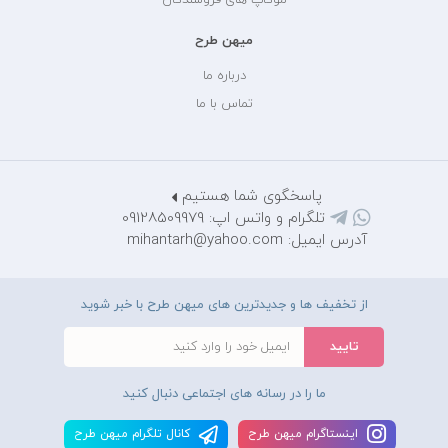
میهن طرح
درباره ما
تماس با ما
پاسخگوی شما هستیم
تلگرام و واتس اپ: 09128509979
آدرس ایمیل: mihantarh@yahoo.com
از تخفیف ها و جدیدترین های میهن طرح با خبر شوید
ما را در رسانه های اجتماعی دنبال کنید
اينستاگرام ميهن طرح
کانال تلگرام ميهن طرح