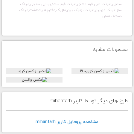
سنجی,عینک طبی فرم مشکی,عینک فرم ساده,بینایی سنجی,عینک
ساز,عینک دوربین,عینک نزدیک بین,ماژیک,دفترچه یادداشت,عینک
دسته بنفش
محصولات مشابه
طرح های دیگر توسط کاربر mihantarh
مشاهده پروفايل کاربر mihantarh