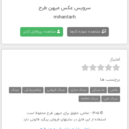
سرویس عکس میهن طرح
mihantarh
مشاهده نمونه کارها
مشاهده پروفایل کاربر
امتیاز:



برچسب ها:
عکس
جا عینکی
عینک سازی
عینک فروشی
چشم پزشکی
عینک
عینک طبی
عینک مطالعه
© 1405 - تمامی حقوق برای میهن طرح محفوظ است.
استفاده از این فایل در سایتهای فروش پیگرد قانونی دارد
تماس با تيم پشتيبانی ميهن طرح