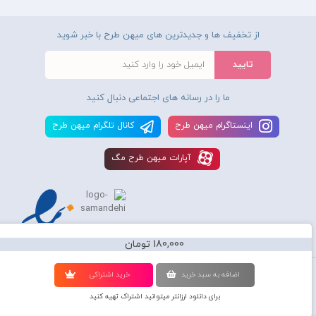
از تخفیف ها و جدیدترین های میهن طرح با خبر شوید
ما را در رسانه های اجتماعی دنبال کنید
اينستاگرام ميهن طرح
کانال تلگرام ميهن طرح
آپارات ميهن طرح مگ
180,000 تومان
استفاده از محصولات سايت میهن طرح برای مقاصد تجاری ممنوع و موجب پیگرد
اضافه به سبد خريد
خريد اشتراکی
قانونی میباشد و کليه حقوق اين سايت متعلق به شرکت دانش بنیان میهن طرح
برای دانلود ارزانتر میتوانید اشتراک تهیه کنید
گرافیک می‌باشد.