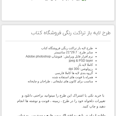
طرح لایه باز تراکت رنگی فروشگاه کتاب
طرح لایه باز تراکت رنگی فروشگاه کتاب
سایز طرح : 29.7*21 سانتیمتر
نرم افزار قابل ویرایش : فتوشاپ
Adobe photoshop
jpeg
&
PSD layer
کاملا لایه باز
رزولوشن: 300
dpi
گروه بندی لایه ها کاملا فارسی
همراه با فونت های استفاده شده
مناسب برای کانون های تبلیغاتی ، طراحان و چاپخانه
با خرید تکی یا اشتراک این طرح را میتوانید براحتی دانلود و
تغییرات دلخواه خود را در طرح ، زمینه ، فونت و نوشته ها انجام
دهید و چاپ کنید.
دانلود ارزان تر با خرید اشتراک میهن طرح و دسترسی به تمامی