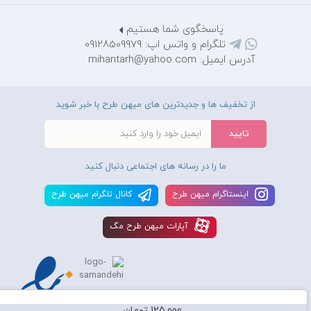
پاسخگوی شما هستیم
تلگرام و واتس اپ: 09128509979
آدرس ایمیل: mihantarh@yahoo.com
از تخفیف ها و جدیدترین های میهن طرح با خبر شوید
ما را در رسانه های اجتماعی دنبال کنید
اينستاگرام ميهن طرح
کانال تلگرام ميهن طرح
آپارات ميهن طرح مگ
125,000 تومان