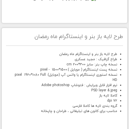
طرح لایه باز بنر و اینستاگرام ماه رمضان
طرح لایه باز بنر و اینستاگرام ماه رمضان
طراح گرافیک : مجید عسکری
نسخه چاپ بنر: سایز 300*200 cm
نسخه پست اینستاگرام ( موبایل ):1500*1500 - pixel
نسخه استوری اینستاگرام یا واتس آپ (موبایل): pixel 1920*1080 Full
HD
نرم افزار قابل ویرایش : فتوشاپ Adobe photoshop
PSD layer & jpeg
کاملا لایه باز
72 dpi
گروه بندی لایه ها کاملا فارسی
مناسب برای کانون های تبلیغاتی ، طراحان و چاپخانه