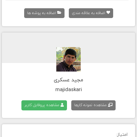
اضافه به علاقه مندی
اضافه به پوشه ها
مجید عسکری
majidaskari
مشاهده نمونه کارها
مشاهده پروفایل کاربر
امتیاز: