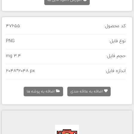
آموزش دانلود فایل ها
کد محصول:
47655
نوع فایل:
PNG
حجم فایل:
3.4 mg
اندازه فایل:
2048*2048 px
اضافه به علاقه مندی
اضافه به پوشه ها