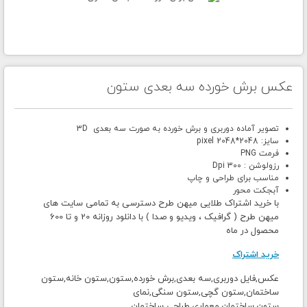
عکس برش خورده سه بعدی ستون
تصویر آماده دوربری و برش خورده به صورت سه بعدی 3D
سایز: 2048*2048 pixel
فرمت PNG
رزولوشن : 300 Dpi
مناسب برای طراحی و چاپ
آبجکت محور
با خرید اشتراک طلایی میهن طرح دسترسی به تمامی سایت های
میهن طرح ( گرافیک ، ویدیو و صدا ) با دانلود روزانه 20 و تا 600
محصول در ماه
خرید اشتراک
عکس,فایل دوربری,سه بعدی,برش خورده,ستون,ستون خانه,ستون
ساختمان,ستون گچی,ستون سنگی,نمای
ستون,ساختمان,معماری,طراحی ساختمان