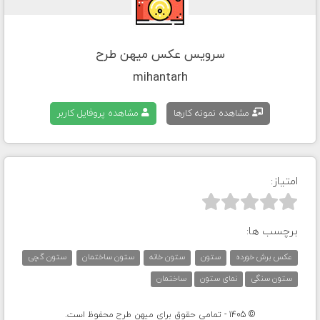
سرویس عکس میهن طرح
mihantarh
مشاهده نمونه کارها
مشاهده پروفایل کاربر
امتیاز:



برچسب ها:
عکس برش خورده
ستون
ستون خانه
ستون ساختمان
ستون گچی
ستون سنگی
نمای ستون
ساختمان
© 1405 - تمامی حقوق برای میهن طرح محفوظ است.