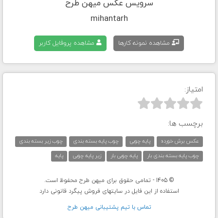
سرویس عکس میهن طرح
mihantarh
مشاهده نمونه کارها
مشاهده پروفایل کاربر
امتیاز:



برچسب ها:
عکس برش خورده
پایه چوبی
چوب پایه بسته بندی
چوب زیر بسته بندی
چوب پایه بسته بندی بار
پایه چوبی بار
زیر پایه چوبی
پایه
© 1405 - تمامی حقوق برای میهن طرح محفوظ است.
استفاده از این فایل در سایتهای فروش پیگرد قانونی دارد
تماس با تيم پشتيبانی ميهن طرح