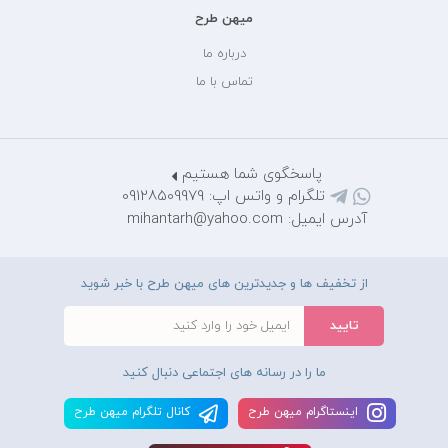
میهن طرح
درباره ما
تماس با ما
پاسخگوی شما هستیم
تلگرام و واتس اپ: 09128509979
آدرس ایمیل: mihantarh@yahoo.com
از تخفیف ها و جدیدترین های میهن طرح با خبر شوید
ما را در رسانه های اجتماعی دنبال کنید
اينستاگرام ميهن طرح
کانال تلگرام ميهن طرح