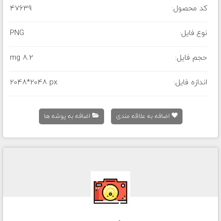
کد محصول:
47639
نوع فایل:
PNG
حجم فایل:
8.2 mg
اندازه فایل:
2048*2048 px
اضافه به علاقه مندی
اضافه به پوشه ها