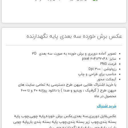
عکس برش خورده سه بعدی پایه نگهدارنده
تصویر آماده دوربری و برش خورده به صورت سه بعدی 3D
سایز: 2048*2048 pixel
فرمت PNG
رزولوشن : 300 Dpi
مناسب برای طراحی و چاپ
آبجکت محور
با خرید اشتراک طلایی میهن طرح دسترسی به تمامی سایت های
میهن طرح ( گرافیک ، ویدیو و صدا ) با دانلود روزانه 20 و تا 600
محصول در ماه
خرید اشتراک
عکس,فایل دوربری,سه بعدی,عکس برش خورده,پایه چوبی,چوب پایه
بسته بندی,چوب زیر بسته بندی,چوب پایه بسته بندی بار,پایه چوبی
بار,زیر پایه چوبی,پایه,پایه نگهدارنده چوبی بار