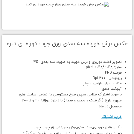
عکس برش خورده سه بعدی ورق چوب قهوه ای تیره
تصویر آماده دوربری و برش خورده به صورت سه بعدی 3D
سایز: 2048*2048 pixel
فرمت PNG
رزولوشن : 300 Dpi
مناسب برای طراحی و چاپ
آبجکت محور
با خرید اشتراک طلایی میهن طرح دسترسی به تمامی سایت های
میهن طرح ( گرافیک ، ویدیو و صدا ) با دانلود روزانه 20 و تا 600
محصول در ماه
خرید اشتراک
عکس,فایل دوربری,سه بعدی,برش خورده,ورق چوب,چوب
درخت,نجاری,چوب بری,چوب قهوه ای,ورق چوب قهوه ای,کارگاه