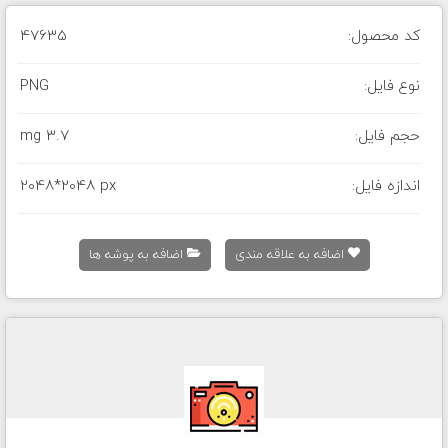
کد محصول:
47635
نوع فایل:
PNG
حجم فایل:
3.7 mg
اندازه فایل:
2048*2048 px
اضافه به علاقه مندی
اضافه به پوشه ها