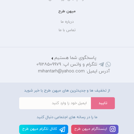
میهن طرح
درباره ما
تماس با ما
پاسخگوی شما هستیم
تلگرام و واتس اپ: 09128509979
آدرس ایمیل: mihantarh@yahoo.com
از تخفیف ها و جدیدترین های میهن طرح با خبر شوید
ما را در رسانه های اجتماعی دنبال کنید
اينستاگرام ميهن طرح
کانال تلگرام ميهن طرح