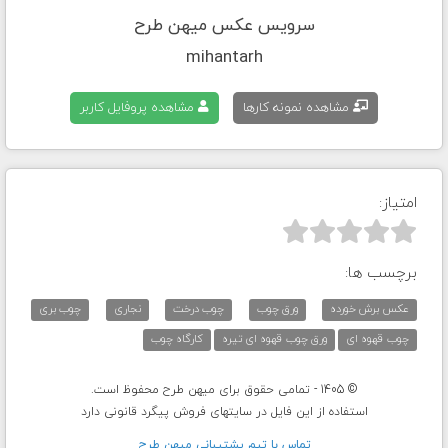
سرویس عکس میهن طرح
mihantarh
مشاهده نمونه کارها
مشاهده پروفایل کاربر
امتیاز:



برچسب ها:
عکس برش خورده
ورق چوب
چوب درخت
نجاری
چوب بری
چوب قهوه ای
ورق چوب قهوه ای تیره
کارگاه چوب
© 1405 - تمامی حقوق برای میهن طرح محفوظ است.
استفاده از این فایل در سایتهای فروش پیگرد قانونی دارد
تماس با تيم پشتيبانی ميهن طرح