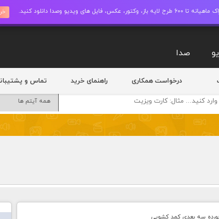
ز، وکتور، عکس، فایل های ویدیو وصدا دانلود کنید.
خری
و
صدا
درخواست همکاری
راهنمای خرید
تماس و پشتیبان