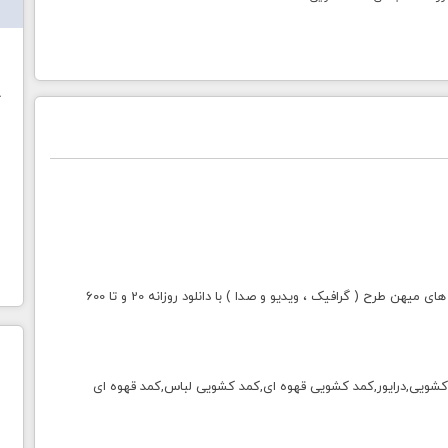
ش
خ
با خرید اشتراک طلایی میهن طرح دسترسی به تمامی سایت های میهن طرح ( گرافیک ، ویدیو و صدا ) با دانلود روزانه 20 و تا 600
شویی,درایور,کمد کشویی قهوه ای,کمد کشویی لباس,کمد قهوه ای