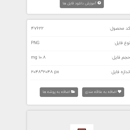
آموزش دانلود فایل ها
د محصول:
47622
وع فایل:
PNG
جم فایل:
10.8 mg
ندازه فایل:
2048*2048 px
اضافه به علاقه مندی
اضافه به پوشه ها