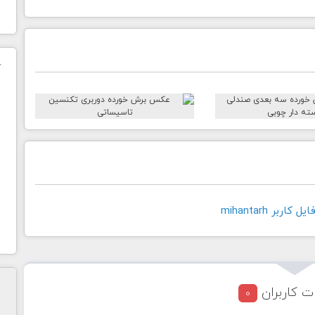
ک
ن
ح
ا
اربر mihantarh
ت کاربران
0