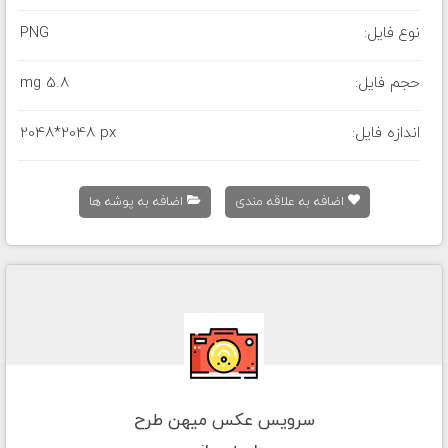
نوع فایل:
PNG
حجم فایل:
5.8 mg
اندازه فایل:
2048*2048 px
اضافه به علاقه مندی
اضافه به پوشه ها
سرویس عکس میهن طرح