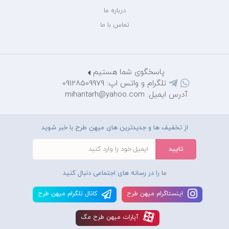
درباره ما
تماس با ما
پاسخگوی شما هستیم
تلگرام و واتس اپ: 09128509979
آدرس ایمیل: mihantarh@yahoo.com
از تخفیف ها و جدیدترین های میهن طرح با خبر شوید
ما را در رسانه های اجتماعی دنبال کنید
اينستاگرام ميهن طرح
کانال تلگرام ميهن طرح
آپارات ميهن طرح مگ