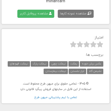
mihantarh
مشاهده نمونه کارها
مشاهده پروفایل کاربر
امتیاز:



برچسب ها:
عکس برش خورده
یمکت
نیمکت چوبی
نیمکت پارک
نیمکت قهو های
نشیمن گاه
ابزار نشستن
نیمکت بیمارستان
© 1405 - تمامی حقوق برای میهن طرح محفوظ است.
استفاده از این فایل در سایتهای فروش پیگرد قانونی دارد
تماس با تيم پشتيبانی ميهن طرح