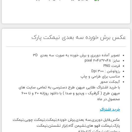
عکس برش خورده سه بعدی نیمکت پارک
تصویر آماده دوربری و برش خورده به صورت سه بعدی 3D
سایز: 2048*2048 pixel
فرمت PNG
رزولوشن : 300 Dpi
مناسب برای طراحی و چاپ
آبجکت محور
با خرید اشتراک طلایی میهن طرح دسترسی به تمامی سایت های
میهن طرح ( گرافیک ، ویدیو و صدا ) با دانلود روزانه 20 و تا 600
محصول در ماه
خرید اشتراک
عکس,فایل دوربری,سه بعدی,برش خورده,نیمکت,نیمکت چوبی,نیمکت
پارک,نیمکت قهو های,نشیمن گاه,ابزار نشستن,نیمکت
بیمارستان,نیمکت کتابخانه