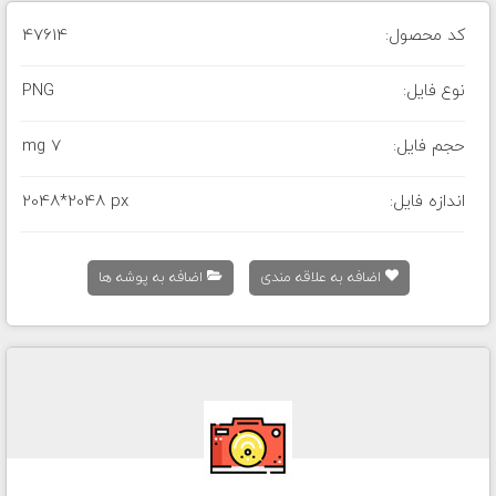
کد محصول:
47614
نوع فایل:
PNG
حجم فایل:
7 mg
اندازه فایل:
2048*2048 px
اضافه به علاقه مندی
اضافه به پوشه ها