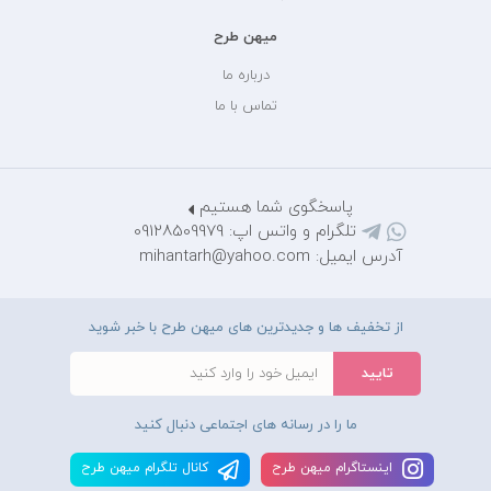
میهن طرح
درباره ما
تماس با ما
پاسخگوی شما هستیم
تلگرام و واتس اپ: 09128509979
آدرس ایمیل: mihantarh@yahoo.com
از تخفیف ها و جدیدترین های میهن طرح با خبر شوید
ما را در رسانه های اجتماعی دنبال کنید
اينستاگرام ميهن طرح
کانال تلگرام ميهن طرح