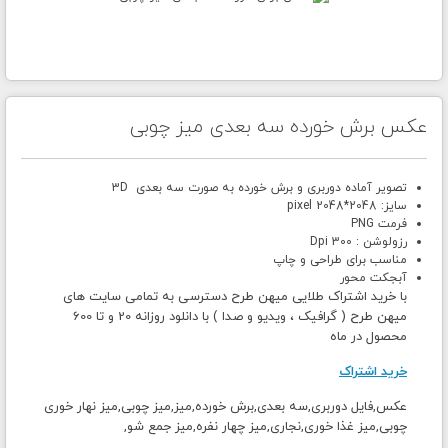
عکس برش خورده سه بعدی میز چوبی
تصویر آماده دوربری و برش خورده به صورت سه بعدی 3D
سایز: 2048*2048 pixel
فرمت PNG
رزولوشن : 300 Dpi
مناسب برای طراحی و چاپ
آبجکت محور
با خرید اشتراک طلایی میهن طرح دسترسی به تمامی سایت های
میهن طرح ( گرافیک ، ویدیو و صدا ) با دانلود روزانه 20 و تا 600
محصول در ماه
خرید اشتراک
عکس,فایل دوربری,سه بعدی,برش خورده,میز,میز چوبی,میز نهار خوری
چوبی,میز غذا خوری,نجاری,میز چهار نفره,میز جمع شو,