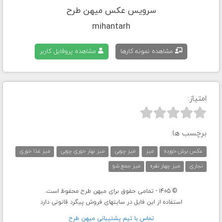
سرویس عکس میهن طرح
mihantarh
مشاهده نمونه کارها
مشاهده پروفایل کاربر
امتیاز:



برچسب ها:
عکس برش خورده
میز
میز چوبی
میز نهار خوری چوبی
میز غذا خوری
نجاری
میز چهار نفره
میز جمع شو
© 1405 - تمامی حقوق برای میهن طرح محفوظ است.
استفاده از این فایل در سایتهای فروش پیگرد قانونی دارد
تماس با تيم پشتيبانی ميهن طرح