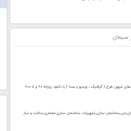
ش
خ
 سیمان
با خرید اشتراک طلایی میهن طرح دسترسی به تمامی سایت های میهن طرح ( گرافیک ، ویدیو و صدا ) با دانلود روزانه 20 و تا 600
ن,بتن,ساختمان سازی,تجهیزات ساختمان سازی,معماری,ساخت و ساز