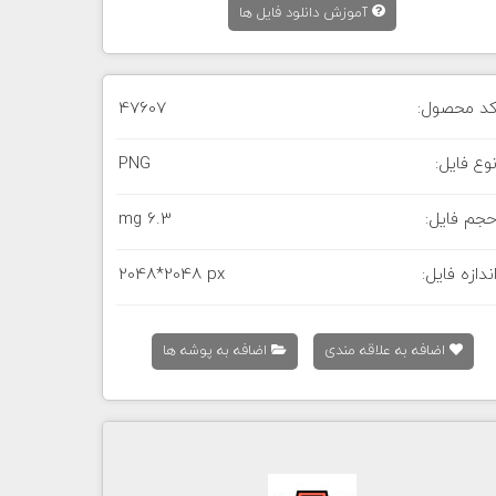
آموزش دانلود فایل ها
د محصول:
47607
وع فایل:
PNG
جم فایل:
6.3 mg
ندازه فایل:
2048*2048 px
اضافه به علاقه مندی
اضافه به پوشه ها