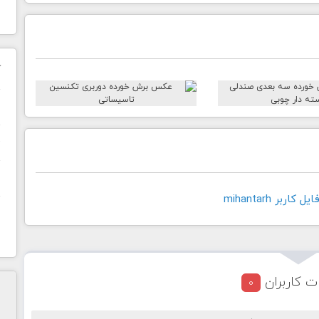
ک
ن
ح
ا
اربر mihantarh
ت کاربران
0