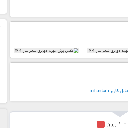
ک
ن
ح
ا
اربر mihantarh
ت کاربران
0