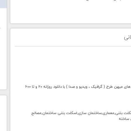
ش
خ
نی
با خرید اشتراک طلایی میهن طرح دسترسی به تمامی سایت های میهن طرح ( گرافیک ، ویدیو و صدا ) با دانلود روزانه 20 و تا 600
کلت بتنی,معماری,ساختمان سازی,اسکلت بتنی ساختمان,مصالح
 ساخته