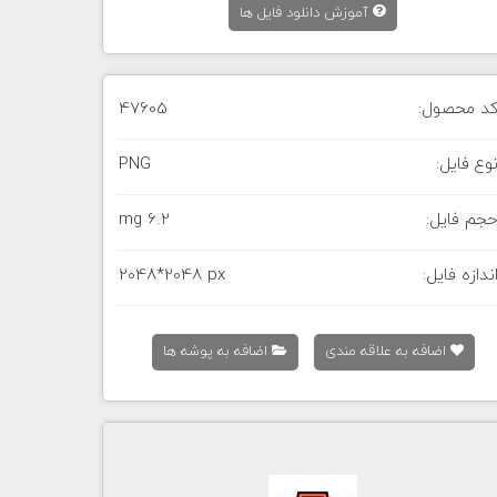
آموزش دانلود فایل ها
د محصول:
47605
وع فایل:
PNG
جم فایل:
6.2 mg
ندازه فایل:
2048*2048 px
اضافه به علاقه مندی
اضافه به پوشه ها