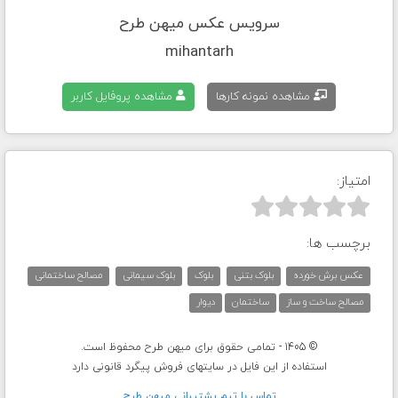
سرویس عکس میهن طرح
mihantarh
مشاهده نمونه کارها
مشاهده پروفایل کاربر
امتیاز:



برچسب ها:
عکس برش خورده
بلوک بتنی
بلوک
بلوک سیمانی
مصالح ساختمانی
مصالح ساخت و ساز
ساختمان
دیوار
© 1405 - تمامی حقوق برای میهن طرح محفوظ است.
استفاده از این فایل در سایتهای فروش پیگرد قانونی دارد
تماس با تيم پشتيبانی ميهن طرح