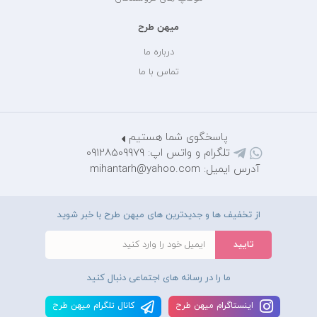
میهن طرح
درباره ما
تماس با ما
پاسخگوی شما هستیم
تلگرام و واتس اپ: 09128509979
آدرس ایمیل: mihantarh@yahoo.com
از تخفیف ها و جدیدترین های میهن طرح با خبر شوید
ما را در رسانه های اجتماعی دنبال کنید
اينستاگرام ميهن طرح
کانال تلگرام ميهن طرح