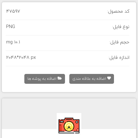
کد محصول:
47597
نوع فایل:
PNG
حجم فایل:
10.1 mg
اندازه فایل:
2048*2048 px
اضافه به علاقه مندی
اضافه به پوشه ها