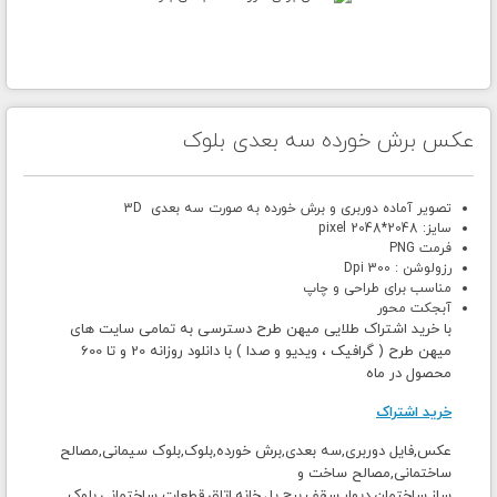
عکس برش خورده سه بعدی بلوک
تصویر آماده دوربری و برش خورده به صورت سه بعدی 3D
سایز: 2048*2048 pixel
فرمت PNG
رزولوشن : 300 Dpi
مناسب برای طراحی و چاپ
آبجکت محور
با خرید اشتراک طلایی میهن طرح دسترسی به تمامی سایت های
میهن طرح ( گرافیک ، ویدیو و صدا ) با دانلود روزانه 20 و تا 600
محصول در ماه
خرید اشتراک
عکس,فایل دوربری,سه بعدی,برش خورده,بلوک,بلوک سیمانی,مصالح
ساختمانی,مصالح ساخت و
ساز,ساختمان,دیوار,سقف,برج,پل,خانه,اتاق,قطعات ساختمانی,بلوک