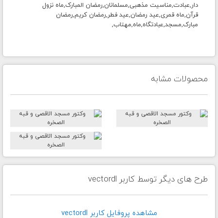
دار,عبادت,مناسیت مذهبی,مسلمانان,رمضان المبارک,ماه نزول
قرآن,ماه قمری,عید رمضان,عید فطر,رمضان کریم,رمضان
مبارک,مسجد,عبادتگاه,ماه,مهتاب,
محصولات مشابه
طرح های دیگر توسط کاربر vectordl
مشاهده پروفايل کاربر vectordl