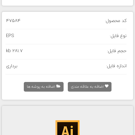
کد محصول:
47584
نوع فایل:
EPS
حجم فایل:
281.7 kb
اندازه فایل:
برداری
اضافه به علاقه مندی
اضافه به پوشه ها