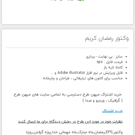
وکتور رمضان کریم
سایز : بی نهایت - برداری
فرمت فایل : eps
کاملا لایه باز
قابل ویرایش در نرم افزار Adobe illustrator و ...
مناسب برای کانون های تبلیغاتی ، طراحان و چاپخانه
خرید اشتراک میهن طرح دسترسی به تمامی سایت های میهن طرح
( گرافیک ، ویدیو و صدا )
خرید اشتراک
نظرات خود در مورد این طرح در بخش دیدگاه برای ما ارسال کنید
وکتور,EPS,رمضان,ماه مبارک,ماه مهمانی خدا,روزه گرفتن,روزه