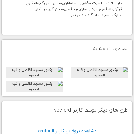
دار,عبادت,مناسیت مذهبی,مسلمانان,رمضان المبارک,ماه نزول
قرآن,ماه قمری,عید رمضان,عید فطر,رمضان کریم,رمضان
مبارک,مسجد,عبادتگاه,ماه,مهتاب,
محصولات مشابه
طرح های دیگر توسط کاربر vectordl
مشاهده پروفايل کاربر vectordl