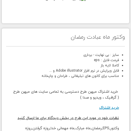
وکتور ماه عبادت رمضان
سایز : بی نهایت - برداری
فرمت فایل : eps
کاملا لایه باز
قابل ویرایش در نرم افزار Adobe illustrator و ...
مناسب برای کانون های تبلیغاتی ، طراحان و چاپخانه
خرید اشتراک میهن طرح دسترسی به تمامی سایت های میهن طرح
( گرافیک ، ویدیو و صدا )
خرید اشتراک
نظرات خود در مورد این طرح در بخش دیدگاه برای ما ارسال کنید
وکتور,EPS,رمضان,ماه مبارک,ماه مهمانی خدا,روزه گرفتن,روزه