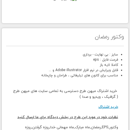
وکتور رمضان
سایز : بی نهایت - برداری
فرمت فایل : eps
کاملا لایه باز
قابل ویرایش در نرم افزار Adobe illustrator و ...
مناسب برای کانون های تبلیغاتی ، طراحان و چاپخانه
خرید اشتراک میهن طرح دسترسی به تمامی سایت های میهن طرح
( گرافیک ، ویدیو و صدا )
خرید اشتراک
نظرات خود در مورد این طرح در بخش دیدگاه برای ما ارسال کنید
وکتور,EPS,رمضان,ماه مبارک,ماه مهمانی خدا,روزه گرفتن,روزه