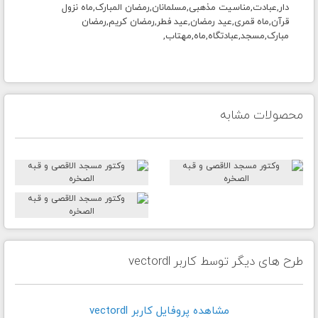
دار,عبادت,مناسیت مذهبی,مسلمانان,رمضان المبارک,ماه نزول
قرآن,ماه قمری,عید رمضان,عید فطر,رمضان کریم,رمضان
مبارک,مسجد,عبادتگاه,ماه,مهتاب,
محصولات مشابه
طرح های دیگر توسط کاربر vectordl
مشاهده پروفايل کاربر vectordl