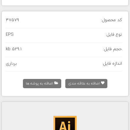
کد محصول:
47579
نوع فایل:
EPS
حجم فایل:
529.1 kb
اندازه فایل:
برداری
اضافه به علاقه مندی
اضافه به پوشه ها