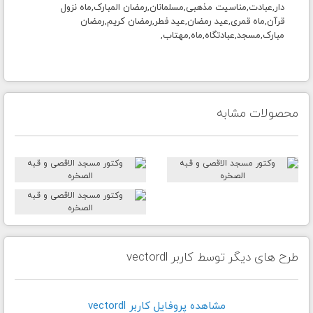
دار,عبادت,مناسیت مذهبی,مسلمانان,رمضان المبارک,ماه نزول
قرآن,ماه قمری,عید رمضان,عید فطر,رمضان کریم,رمضان
مبارک,مسجد,عبادتگاه,ماه,مهتاب,
محصولات مشابه
طرح های دیگر توسط کاربر vectordl
مشاهده پروفايل کاربر vectordl