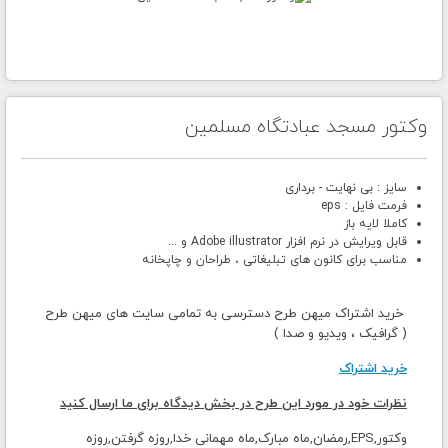
وکتور مسجد عبادتگاه مسلمین
سایز : بی نهایت - برداری
فرمت فایل : eps
کاملا لایه باز
قابل ویرایش در نرم افزار Adobe illustrator و ...
مناسب برای کانون های تبلیغاتی ، طراحان و چاپخانه
خرید اشتراک میهن طرح دسترسی به تمامی سایت های میهن طرح
( گرافیک ، ویدیو و صدا )
خرید اشتراک
نظرات خود در مورد این طرح در بخش دیدگاه برای ما ارسال کنید
وکتور,EPS,رمضان,ماه مبارک,ماه مهمانی خدا,روزه گرفتن,روزه