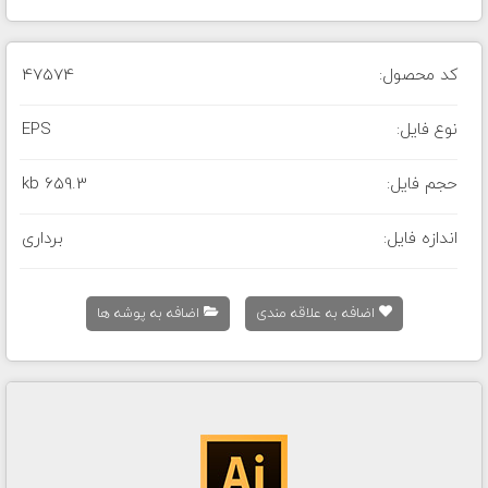
کد محصول:
47574
نوع فایل:
EPS
حجم فایل:
659.3 kb
اندازه فایل:
برداری
اضافه به علاقه مندی
اضافه به پوشه ها