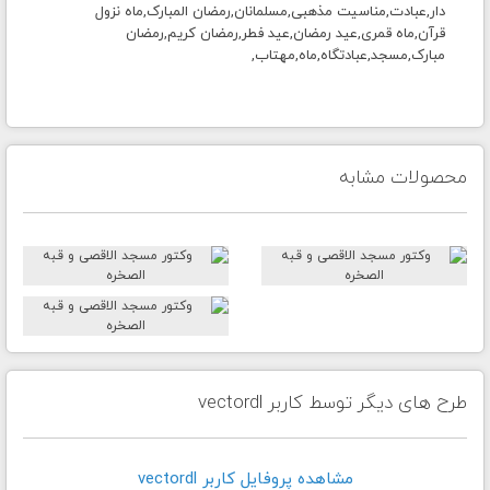
دار,عبادت,مناسیت مذهبی,مسلمانان,رمضان المبارک,ماه نزول
قرآن,ماه قمری,عید رمضان,عید فطر,رمضان کریم,رمضان
مبارک,مسجد,عبادتگاه,ماه,مهتاب,
محصولات مشابه
طرح های دیگر توسط کاربر vectordl
مشاهده پروفايل کاربر vectordl