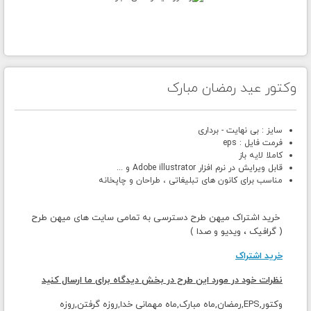
وکتور عید رمضان مبارک
سایز : بی نهایت - برداری
فرمت فایل : eps
کاملا لایه باز
قابل ویرایش در نرم افزار Adobe illustrator و ...
مناسب برای کانون های تبلیغاتی ، طراحان و چاپخانه
خرید اشتراک میهن طرح دسترسی به تمامی سایت های میهن طرح
( گرافیک ، ویدیو و صدا )
خرید اشتراک
نظرات خود در مورد این طرح در بخش دیدگاه برای ما ارسال کنید
وکتور,EPS,رمضان,ماه مبارک,ماه مهمانی خدا,روزه گرفتن,روزه