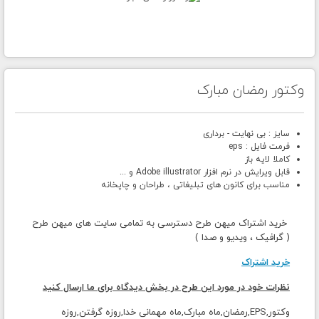
وکتور رمضان مبارک
سایز : بی نهایت - برداری
فرمت فایل : eps
کاملا لایه باز
قابل ویرایش در نرم افزار Adobe illustrator و ...
مناسب برای کانون های تبلیغاتی ، طراحان و چاپخانه
خرید اشتراک میهن طرح دسترسی به تمامی سایت های میهن طرح
( گرافیک ، ویدیو و صدا )
خرید اشتراک
نظرات خود در مورد این طرح در بخش دیدگاه برای ما ارسال کنید
وکتور,EPS,رمضان,ماه مبارک,ماه مهمانی خدا,روزه گرفتن,روزه