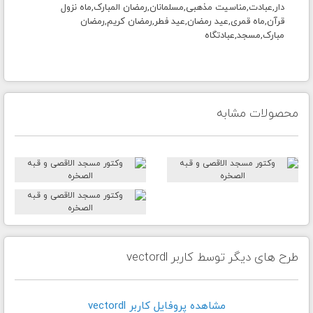
دار,عبادت,مناسیت مذهبی,مسلمانان,رمضان المبارک,ماه نزول
قرآن,ماه قمری,عید رمضان,عید فطر,رمضان کریم,رمضان
مبارک,مسجد,عبادتگاه
محصولات مشابه
طرح های دیگر توسط کاربر vectordl
مشاهده پروفايل کاربر vectordl