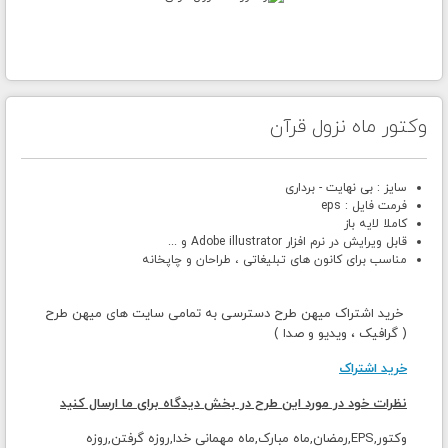
وکتور ماه نزول قرآن
سایز : بی نهایت - برداری
فرمت فایل : eps
کاملا لایه باز
قابل ویرایش در نرم افزار Adobe illustrator و ...
مناسب برای کانون های تبلیغاتی ، طراحان و چاپخانه
خرید اشتراک میهن طرح دسترسی به تمامی سایت های میهن طرح
( گرافیک ، ویدیو و صدا )
خرید اشتراک
نظرات خود در مورد این طرح در بخش دیدگاه برای ما ارسال کنید
وکتور,EPS,رمضان,ماه مبارک,ماه مهمانی خدا,روزه گرفتن,روزه