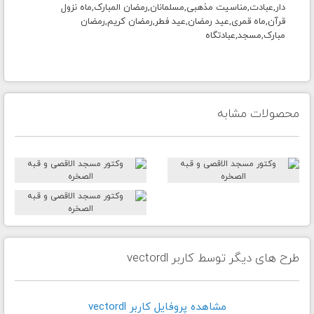
دار,عبادت,مناسیت مذهبی,مسلمانان,رمضان المبارک,ماه نزول
قرآن,ماه قمری,عید رمضان,عید فطر,رمضان کریم,رمضان
مبارک,مسجد,عبادتگاه
محصولات مشابه
طرح های دیگر توسط کاربر vectordl
مشاهده پروفايل کاربر vectordl