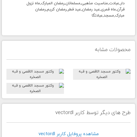
دار,عبادت,مناسیت مذهبی,مسلمانان,رمضان المبارک,ماه نزول
قرآن,ماه قمری,عید رمضان,عید فطر,رمضان کریم,رمضان
مبارک,مسجد,عبادتگا
محصولات مشابه
طرح های دیگر توسط کاربر vectordl
مشاهده پروفايل کاربر vectordl