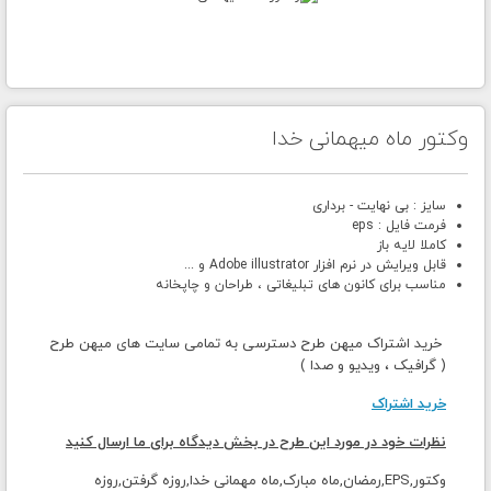
وکتور ماه میهمانی خدا
سایز : بی نهایت - برداری
فرمت فایل : eps
کاملا لایه باز
قابل ویرایش در نرم افزار Adobe illustrator و ...
مناسب برای کانون های تبلیغاتی ، طراحان و چاپخانه
خرید اشتراک میهن طرح دسترسی به تمامی سایت های میهن طرح
( گرافیک ، ویدیو و صدا )
خرید اشتراک
نظرات خود در مورد این طرح در بخش دیدگاه برای ما ارسال کنید
وکتور,EPS,رمضان,ماه مبارک,ماه مهمانی خدا,روزه گرفتن,روزه