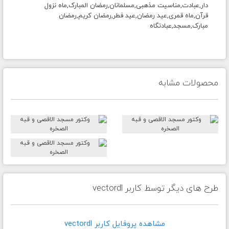
دار,عبادت,مناسیت مذهبی,مسلمانان,رمضان المبارک,ماه نزول
قرآن,ماه قمری,عید رمضان,عید فطر,رمضان کریم,رمضان
مبارک,مسجد,عبادتگاه
محصولات مشابه
طرح های دیگر توسط کاربر vectordl
مشاهده پروفايل کاربر vectordl