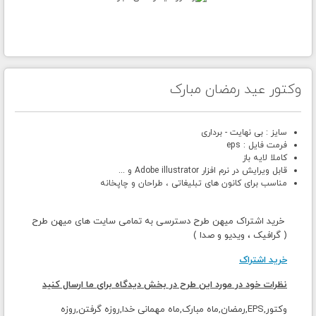
وکتور عید رمضان مبارک
سایز : بی نهایت - برداری
فرمت فایل : eps
کاملا لایه باز
قابل ویرایش در نرم افزار Adobe illustrator و ...
مناسب برای کانون های تبلیغاتی ، طراحان و چاپخانه
خرید اشتراک میهن طرح دسترسی به تمامی سایت های میهن طرح
( گرافیک ، ویدیو و صدا )
خرید اشتراک
نظرات خود در مورد این طرح در بخش دیدگاه برای ما ارسال کنید
وکتور,EPS,رمضان,ماه مبارک,ماه مهمانی خدا,روزه گرفتن,روزه