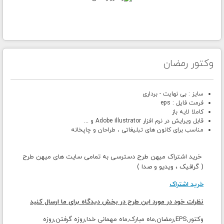
وکتور رمضان
سایز : بی نهایت - برداری
فرمت فایل : eps
کاملا لایه باز
قابل ویرایش در نرم افزار Adobe illustrator و ...
مناسب برای کانون های تبلیغاتی ، طراحان و چاپخانه
خرید اشتراک میهن طرح دسترسی به تمامی سایت های میهن طرح
( گرافیک ، ویدیو و صدا )
خرید اشتراک
نظرات خود در مورد این طرح در بخش دیدگاه برای ما ارسال کنید
وکتور,EPS,رمضان,ماه مبارک,ماه مهمانی خدا,روزه گرفتن,روزه