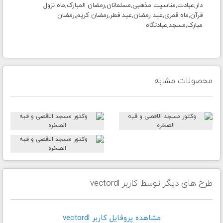
دار,عبادت,مناسیت مذهبی,مسلمانان,رمضان المبارک,ماه نزول
قرآن,ماه قمری,عید رمضان,عید فطر,رمضان کریم,رمضان
مبارک,مسجد,عبادتگاه
محصولات مشابه
طرح های دیگر توسط کاربر vectordl
مشاهده پروفايل کاربر vectordl