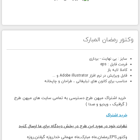
وکتور رمضان المبارک
سایز : بی نهایت - برداری
فرمت فایل : eps
کاملا لایه باز
قابل ویرایش در نرم افزار Adobe illustrator و ...
مناسب برای کانون های تبلیغاتی ، طراحان و چاپخانه
خرید اشتراک میهن طرح دسترسی به تمامی سایت های میهن طرح
( گرافیک ، ویدیو و صدا )
خرید اشتراک
نظرات خود در مورد این طرح در بخش دیدگاه برای ما ارسال کنید
وکتور,EPS,رمضان,ماه مبارک,ماه مهمانی خدا,روزه گرفتن,روزه