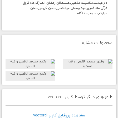
دار,عبادت,مناسیت مذهبی,مسلمانان,رمضان المبارک,ماه نزول
قرآن,ماه قمری,عید رمضان,عید فطر,رمضان کریم,رمضان
مبارک,مسجد,عبادتگاه
محصولات مشابه
طرح های دیگر توسط کاربر vectordl
مشاهده پروفايل کاربر vectordl