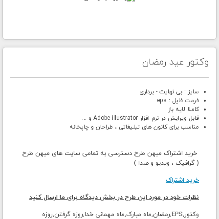
وکتور عید رمضان
سایز : بی نهایت - برداری
فرمت فایل : eps
کاملا لایه باز
قابل ویرایش در نرم افزار Adobe illustrator و ...
مناسب برای کانون های تبلیغاتی ، طراحان و چاپخانه
خرید اشتراک میهن طرح دسترسی به تمامی سایت های میهن طرح
( گرافیک ، ویدیو و صدا )
خرید اشتراک
نظرات خود در مورد این طرح در بخش دیدگاه برای ما ارسال کنید
وکتور,EPS,رمضان,ماه مبارک,ماه مهمانی خدا,روزه گرفتن,روزه