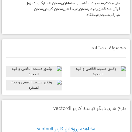
دار,عبادت,مناسیت مذهبی,مسلمانان,رمضان المبارک,ماه نزول
قرآن,ماه قمری,عید رمضان,عید فطر,رمضان کریم,رمضان
مبارک,مسجد,عبادتگاه
محصولات مشابه
طرح های دیگر توسط کاربر vectordl
مشاهده پروفايل کاربر vectordl