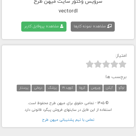
سرویس وکتور سایت میهن طرح
vectordl
مشاهده نمونه کارها
مشاهده پروفایل کاربر
امتیاز:



برچسب ها:
لوگو
آیکن
ویروس
کرونا
کووید 19
پزشگ
درمانی
پرستار
© 1405 - تمامی حقوق برای میهن طرح محفوظ است.
استفاده از این فایل در سایتهای فروش پیگرد قانونی دارد
تماس با تيم پشتيبانی ميهن طرح