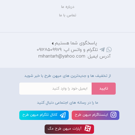
درباره ما
تماس با ما
پاسخگوی شما هستیم
تلگرام و واتس اپ: 09128509979
آدرس ایمیل: mihantarh@yahoo.com
از تخفیف ها و جدیدترین های میهن طرح با خبر شوید
ما را در رسانه های اجتماعی دنبال کنید
اينستاگرام ميهن طرح
کانال تلگرام ميهن طرح
آپارات ميهن طرح مگ