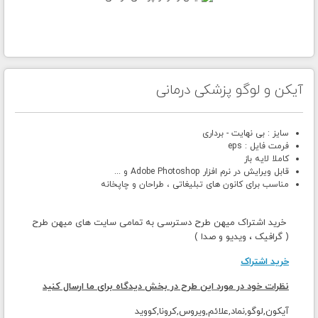
آیکن و لوگو پزشکی درمانی
سایز : بی نهایت - برداری
فرمت فایل : eps
کاملا لایه باز
قابل ویرایش در نرم افزار Adobe Photoshop و ...
مناسب برای کانون های تبلیغاتی ، طراحان و چاپخانه
خرید اشتراک میهن طرح دسترسی به تمامی سایت های میهن طرح
( گرافیک ، ویدیو و صدا )
خرید اشتراک
نظرات خود در مورد این طرح در بخش دیدگاه برای ما ارسال کنید
آیکون,لوگو,نماد,علائم,ویروس,کرونا,کووید