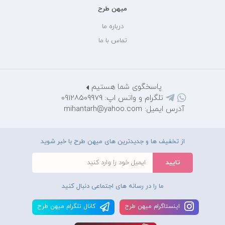
میهن طرح
درباره ما
تماس با ما
پاسخگوی شما هستیم
تلگرام و واتس اپ: 09128509979
آدرس ایمیل: mihantarh@yahoo.com
از تخفیف ها و جدیدترین های میهن طرح با خبر شوید
ما را در رسانه های اجتماعی دنبال کنید
اينستاگرام ميهن طرح
کانال تلگرام ميهن طرح