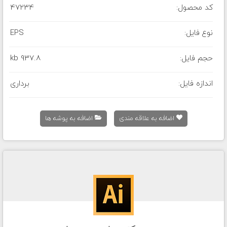
کد محصول:
47234
نوع فایل:
EPS
حجم فایل:
937.8 kb
اندازه فایل:
برداری
اضافه به علاقه مندی
اضافه به پوشه ها