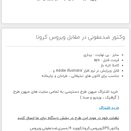
وکتور ضدعفونی در مقابل ویروس کرونا
سایز : بی نهایت - برداری
فرمت فایل : eps
کاملا لایه باز
قابل ویرایش در نرم افزار Adobe illustrator و ...
مناسب برای کانون های تبلیغاتی ، طراحان و چاپخانه
خرید اشتراک میهن طرح دسترسی به تمامی سایت های میهن طرح
( گرافیک ، ویدیو و صدا )
خرید اشتراک
نظرات خود در مورد این طرح در بخش دیدگاه برای ما ارسال کنید
وکتور,EPS,ویروس,کرونا,کووید 19,مسری,ضدعفونی,ویروس