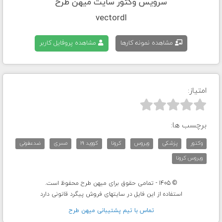
سرویس وکتور سایت میهن طرح
vectordl
مشاهده نمونه کارها
مشاهده پروفایل کاربر
امتیاز:



برچسب ها:
وکتور
پزشکی
ویروس
کرونا
کووید 19
مسری
ضدعفونی
ویروس کرونا
© 1405 - تمامی حقوق برای میهن طرح محفوظ است.
استفاده از این فایل در سایتهای فروش پیگرد قانونی دارد
تماس با تيم پشتيبانی ميهن طرح