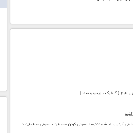
ش
خ
طرح ( گرافیک ، ویدیو و صدا )
کنید
ی,ویروس کرونا,ضدعفونی کردن,مواد شوینده,ضد عفونی کردن محیط,ضد عفونی سطوح,ضد