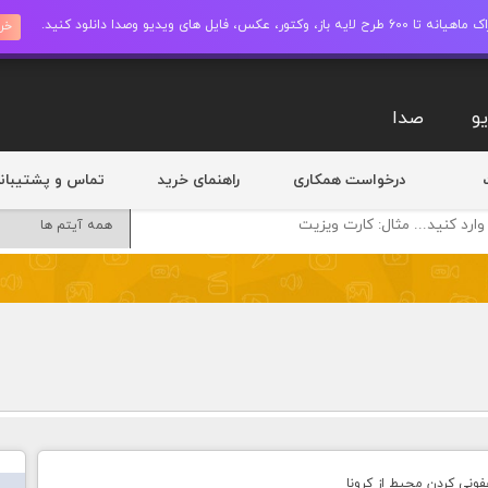
ز، وکتور، عکس، فایل های ویدیو وصدا دانلود کنید.
خری
و
صدا
درخواست همکاری
راهنمای خرید
تماس و پشتیبان