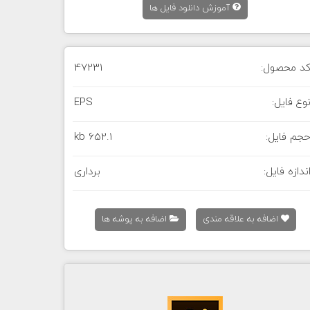
آموزش دانلود فایل ها
د محصول:
47231
وع فایل:
EPS
جم فایل:
652.1 kb
ندازه فایل:
برداری
اضافه به علاقه مندی
اضافه به پوشه ها