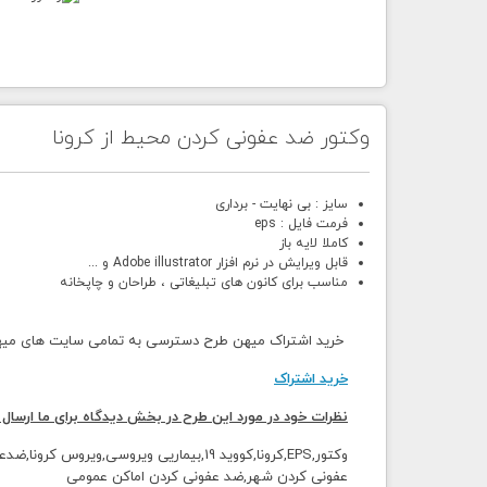
وکتور ضد عفونی کردن محیط از کرونا
سایز : بی نهایت - برداری
فرمت فایل : eps
کاملا لایه باز
قابل ویرایش در نرم افزار Adobe illustrator و ...
مناسب برای کانون های تبلیغاتی ، طراحان و چاپخانه
خرید اشتراک میهن طرح دسترسی به تمامی سایت های میهن 
خرید اشتراک
نظرات خود در مورد این طرح در بخش دیدگاه برای ما ارسال 
وکتور,EPS,کرونا,کووید 19,بیماریی ویروس
عفونی کردن شهر,ضد عفونی کردن اماکن عمومی