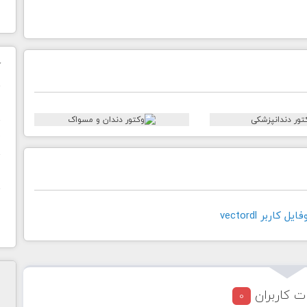
ک
ن
ح
ا
کاربر vectordl
ت کاربران
0