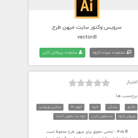
سرویس وکتور سایت میهن طرح
vectordl
مشاهده نمونه کارها
مشاهده پروفایل کاربر
امتیاز:



برچسب ها:
وکتور
پزشکی
کرونا
کووید 19
بیماریی ویروسی
ویروس کرونا
ضدعفونی کردن
مواد ضد عفونی کننده
© 1405 - تمامی حقوق برای میهن طرح محفوظ است.