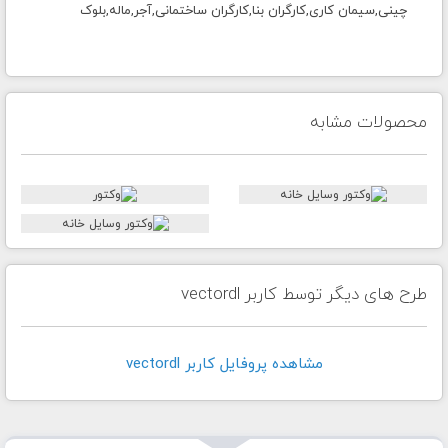
چینی,سیمان کاری,کارگران بنا,کارگران ساختمانی,آجر,ماله,بلوک
محصولات مشابه
طرح های دیگر توسط کاربر vectordl
مشاهده پروفايل کاربر vectordl