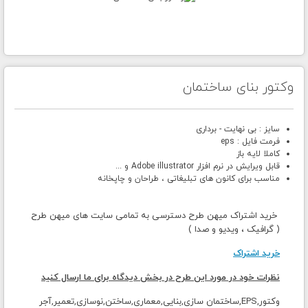
وکتور بنای ساختمان
سایز : بی نهایت - برداری
فرمت فایل : eps
کاملا لایه باز
قابل ویرایش در نرم افزار Adobe illustrator و ...
مناسب برای کانون های تبلیغاتی ، طراحان و چاپخانه
خرید اشتراک میهن طرح دسترسی به تمامی سایت های میهن طرح
( گرافیک ، ویدیو و صدا )
خرید اشتراک
نظرات خود در مورد این طرح در بخش دیدگاه برای ما ارسال کنید
وکتور,EPS,ساختمان سازی,بنایی,معماری,ساختن,نوسازی,تعمیر,آجر