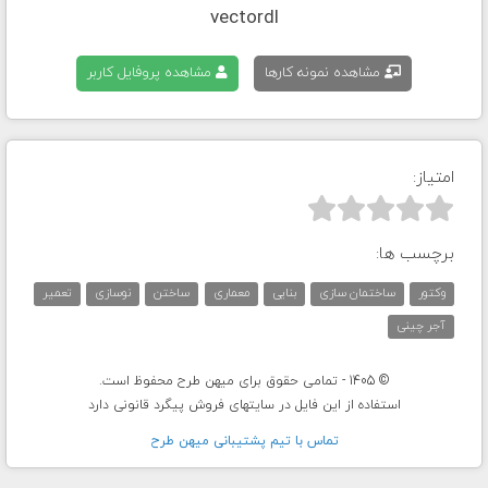
vectordl
مشاهده نمونه کارها
مشاهده پروفایل کاربر
امتیاز:



برچسب ها:
وکتور
ساختمان سازی
بنایی
معماری
ساختن
نوسازی
تعمیر
آجر چینی
© 1405 - تمامی حقوق برای میهن طرح محفوظ است.
استفاده از این فایل در سایتهای فروش پیگرد قانونی دارد
تماس با تيم پشتيبانی ميهن طرح