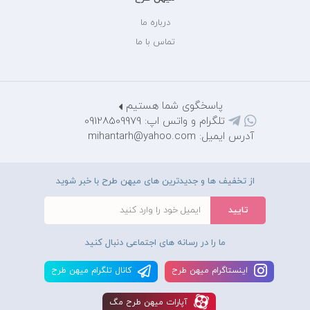
درباره ما
تماس با ما
پاسخگوی شما هستیم
تلگرام و واتس اپ: 09128509979
آدرس ایمیل: mihantarh@yahoo.com
از تخفیف ها و جدیدترین های میهن طرح با خبر شوید
ما را در رسانه های اجتماعی دنبال کنید
اينستاگرام ميهن طرح
کانال تلگرام ميهن طرح
آپارات ميهن طرح مگ