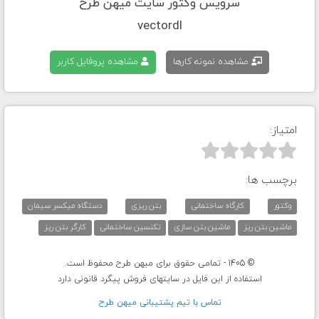
سرویس وکتور سایت میهن طرح
vectordl
مشاهده نمونه کارها
مشاهده پروفایل کاربر
امتیاز:



برچسب ها:
وکتور
کارگاه ساختمانی
بتن ریزی
دستگاه میکسر سیمان
ماشین بتن ریز
ماشین بتن سازی
تکنسین ساختمانی
کارگر بتن ریز
© 1405 - تمامی حقوق برای میهن طرح محفوظ است.
استفاده از این فایل در سایتهای فروش پیگرد قانونی دارد
تماس با تيم پشتيبانی ميهن طرح