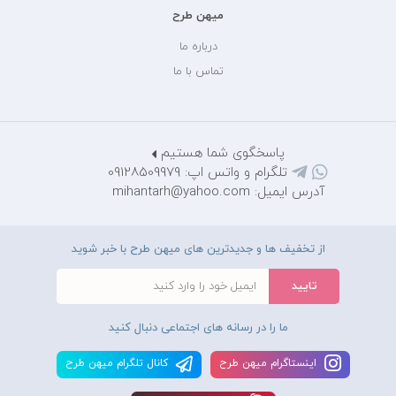
میهن طرح
درباره ما
تماس با ما
پاسخگوی شما هستیم
تلگرام و واتس اپ: 09128509979
آدرس ایمیل: mihantarh@yahoo.com
از تخفیف ها و جدیدترین های میهن طرح با خبر شوید
ما را در رسانه های اجتماعی دنبال کنید
اينستاگرام ميهن طرح
کانال تلگرام ميهن طرح