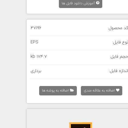
آموزش دانلود فایل ها
د محصول:
47196
وع فایل:
EPS
جم فایل:
174.7 kb
ندازه فایل:
برداری
اضافه به علاقه مندی
اضافه به پوشه ها