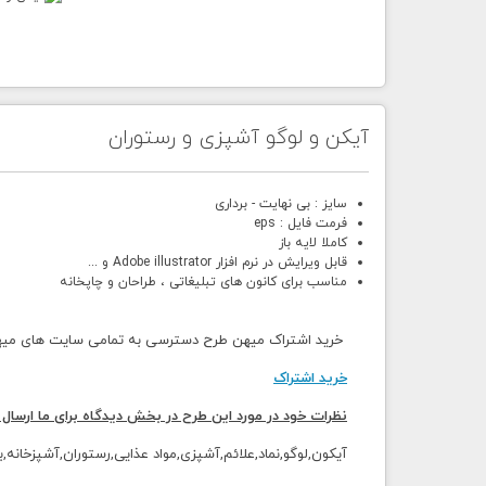
آیکن و لوگو آشپزی و رستوران
سایز : بی نهایت - برداری
فرمت فایل : eps
کاملا لایه باز
قابل ویرایش در نرم افزار Adobe illustrator و ...
مناسب برای کانون های تبلیغاتی ، طراحان و چاپخانه
خرید اشتراک میهن طرح دسترسی به تمامی سایت های میهن 
خرید اشتراک
نظرات خود در مورد این طرح در بخش دیدگاه برای ما ارسال 
آیکون,لوگو,نماد,علائم,آشپزی,مواد عذایی,رستوران,آشپزخانه,