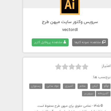
سرویس وکتور سایت میهن طرح
vectordl
مشاهده نمونه کارها
مشاهده پروفایل کاربر
امتیاز:



برچسب ها:
لوگو
آیکن
علائم
آشپزی
مواد عذایی
رستوران
آشپزخانه
بیرون بر
© 1405 - تمامی حقوق برای میهن طرح محفوظ است.