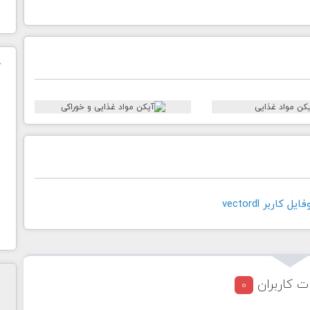
ک
ن
ح
ا
کاربر vectordl
ت کاربران
0