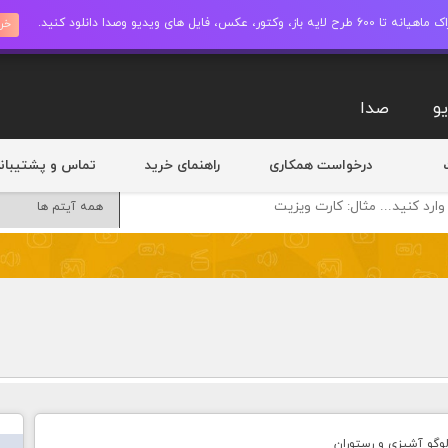
ز، وکتور، عکس، فایل های ویدیو وصدا دانلود کنید.
خری
و
صدا
درخواست همکاری
راهنمای خرید
تماس و پشتیبان