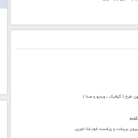
ش
خ
طرح ( گرافیک ، ویدیو و صدا )
کنید
بیرون بر,پخت و پز,فست فود,غذا خوری,