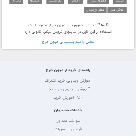
استند
عطر و ادکلن
آرایشی
بهداشتی
خوشبو
ماندگار
خوش عطر
عطر اورجینال
© 1405 - تمامی حقوق برای میهن طرح محفوظ است.
استفاده از این فایل در سایتهای فروش پیگرد قانونی دارد
تماس با تيم پشتيبانی ميهن طرح
راهنمای خرید از میهن طرح
آموزش ویدویی خرید اشتراک
آموزش ویدیویی خرید تکی
PDF آموزش خرید
خدمات مشتریان
سوالات متداول
قوانین و مقررات