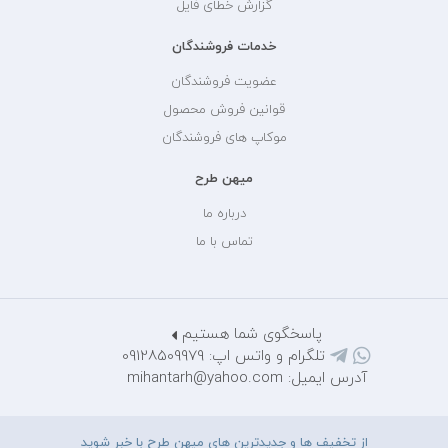
گزارش خطای فایل
خدمات فروشندگان
عضویت فروشندگان
قوانین فروش محصول
موکاپ های فروشندگان
میهن طرح
درباره ما
تماس با ما
پاسخگوی شما هستیم
تلگرام و واتس اپ: 09128509979
آدرس ایمیل: mihantarh@yahoo.com
از تخفیف ها و جدیدترین های میهن طرح با خبر شوید