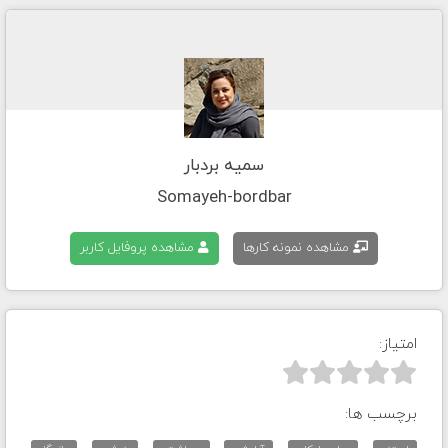
سمیه بردبار
Somayeh-bordbar
مشاهده نمونه کارها
مشاهده پروفایل کاربر
امتیاز:



برچسب ها: