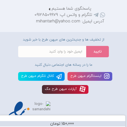
پاسخگوی شما هستیم
تلگرام و واتس اپ: 09128509979
آدرس ایمیل: mihantarh@yahoo.com
از تخفیف ها و جدیدترین های میهن طرح با خبر شوید
ما را در رسانه های اجتماعی دنبال کنید
اينستاگرام ميهن طرح
کانال تلگرام ميهن طرح
آپارات ميهن طرح مگ
150,000 تومان