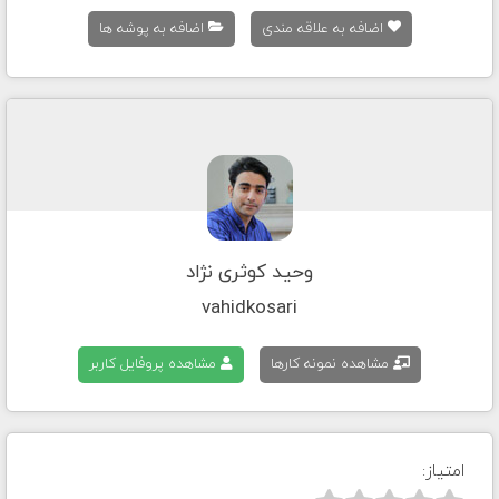
اضافه به علاقه مندی
اضافه به پوشه ها
وحید کوثری نژاد
vahidkosari
مشاهده نمونه کارها
مشاهده پروفایل کاربر
امتیاز: