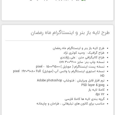
طرح لایه باز بنر و اینستاگرام ماه رمضان
طرح لایه باز بنر و اینستاگرام ماه رمضان
طراح گرافیک : وحید کوثری نژاد
طراح کالیگرافی متن : علی رازقندی
نسخه چاپ بنر: سایز 200*300 cm
نسخه پست اینستاگرام ( موبایل ):1500*1500 - pixel
نسخه استوری اینستاگرام یا واتس آپ (موبایل): pixel 1920*1080 Full
HD
نرم افزار قابل ویرایش : فتوشاپ Adobe photoshop
PSD layer & jpeg
کاملا لایه باز
72 dpi
گروه بندی لایه ها کاملا فارسی
مناسب برای کانون های تبلیغاتی ، طراحان و چاپخانه