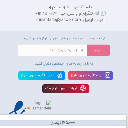
پاسخگوی شما هستیم
تلگرام و واتس اپ: 09128509979
آدرس ایمیل: mihantarh@yahoo.com
از تخفیف ها و جدیدترین های میهن طرح با خبر شوید
ما را در رسانه های اجتماعی دنبال کنید
اينستاگرام ميهن طرح
کانال تلگرام ميهن طرح
آپارات ميهن طرح مگ
125,000 تومان