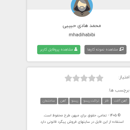
محمد هادی حبیبی
mhadihabibi
مشاهده نمونه کارها
مشاهده پروفایل کاربر
امتیاز:



برچسب ها:
آهن آلات
فلز
تراکت ریسو
ریسو
آهن
ساختمان
© 1405 - تمامی حقوق برای میهن طرح محفوظ است.
استفاده از این فایل در سایتهای فروش پیگرد قانونی دارد