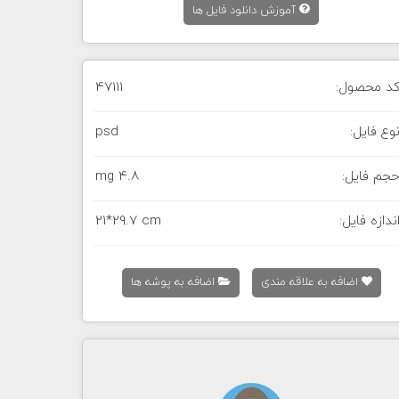
آموزش دانلود فایل ها
د محصول:
47111
وع فایل:
psd
جم فایل:
4.8 mg
ندازه فایل:
21*29.7 cm
اضافه به علاقه مندی
اضافه به پوشه ها