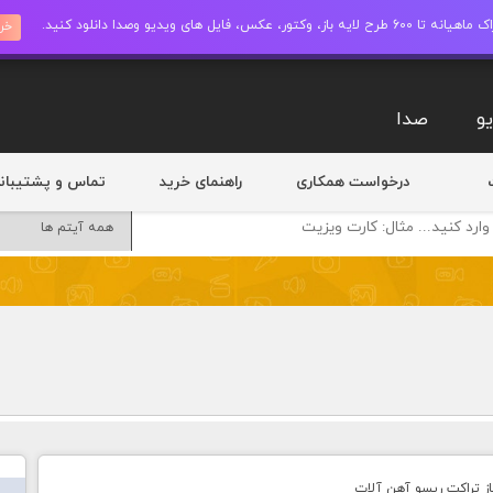
ز، وکتور، عکس، فایل های ویدیو وصدا دانلود کنید.
خری
و
صدا
درخواست همکاری
راهنمای خرید
تماس و پشتیبان