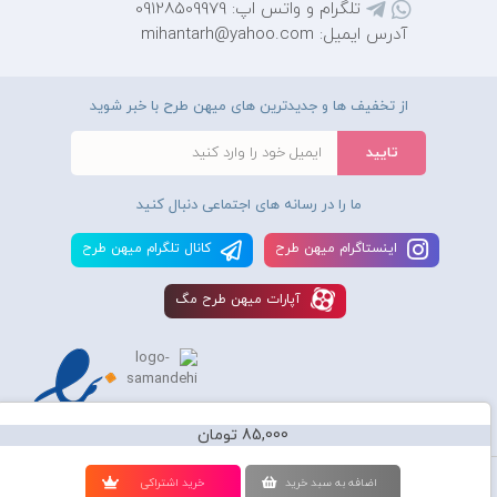
تلگرام و واتس اپ: 09128509979
آدرس ایمیل: mihantarh@yahoo.com
از تخفیف ها و جدیدترین های میهن طرح با خبر شوید
ما را در رسانه های اجتماعی دنبال کنید
اينستاگرام ميهن طرح
کانال تلگرام ميهن طرح
آپارات ميهن طرح مگ
85,000 تومان
استفاده از محصولات سايت میهن طرح برای مقاصد تجاری ممنوع و موجب پیگرد
اضافه به سبد خريد
خريد اشتراکی