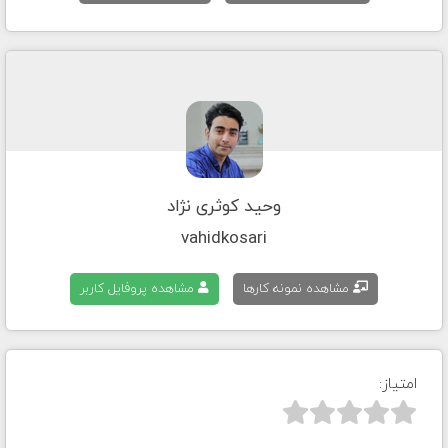
وحید کوثری نژاد
vahidkosari
مشاهده نمونه کارها
مشاهده پروفایل کاربر
امتیاز:


