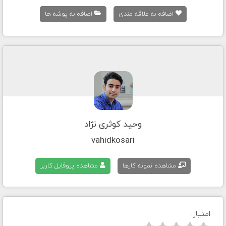
اضافه به علاقه مندی
اضافه به پوشه ها
وحید کوثری نژاد
vahidkosari
مشاهده نمونه کارها
مشاهده پروفایل کاربر
امتیاز: