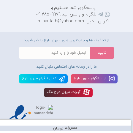
پاسخگوی شما هستیم
تلگرام و واتس اپ: 09128509979
آدرس ایمیل: mihantarh@yahoo.com
از تخفیف ها و جدیدترین های میهن طرح با خبر شوید
ما را در رسانه های اجتماعی دنبال کنید
اينستاگرام ميهن طرح
کانال تلگرام ميهن طرح
آپارات ميهن طرح مگ
85,000 تومان