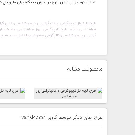
نظرات خود در مورد این طرح در بخش
دیدگاه
برای ما ارسال ک
طرح لایه باز
تایپوگرافی و کالیگرافی روز هواشناسی،
تایپوگر
هواشناسی،دانلود طرح تایپوگرافی روز هواشناسی،
ماه شعبان
گرافی روز هواشناسی،کالیگرافی حضرت ابوالفضل،
اعیاد شعبا
محصولات مشابه
طرح های دیگر توسط کاربر vahidkosari