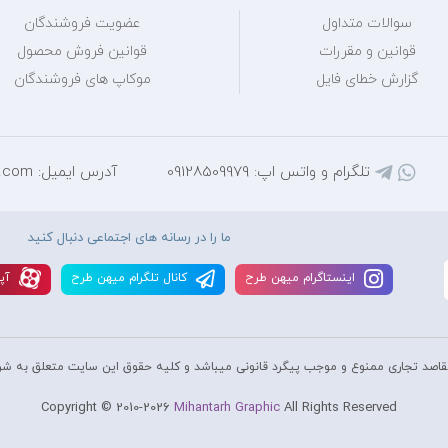
سوالات متداول
عضویت فروشندگان
قوانین و مقررات
قوانین فروش محصول
گزارش خطای فایل
موکاپ های فروشندگان
تلگرام و واتس اپ: 09128509979
آدرس ایمیل: mihantarh@yahoo.com
ما را در رسانه های اجتماعی دنبال کنید
اينستاگرام ميهن طرح
کانال تلگرام ميهن طرح
آپا
قاصد تجاری ممنوع و موجب پیگرد قانونی میباشد و کليه حقوق اين سايت متعلق به شر
Copyright © 2010-2026
Mihantarh Graphic
All Rights Reserved