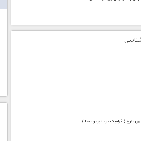
ش
خ
اشناسی
 طرح ( گرافیک ، ویدیو و صدا )