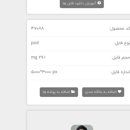
آموزش دانلود فایل ها
د محصول:
47088
وع فایل:
psd
جم فایل:
29.1 mg
ندازه فایل:
5000*3000 px
اضافه به علاقه مندی
اضافه به پوشه ها