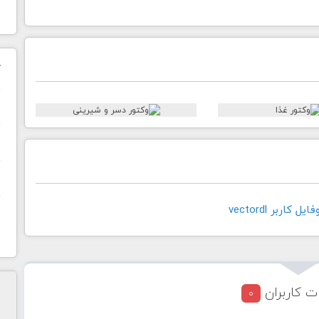
ک
ن
ح
ا
کاربر vectordl
ت کاربران
0