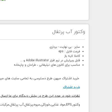
وکتور آب پرتقال
سایز : بی نهایت - برداری
فرمت فایل : eps
کاملا لایه باز
قابل ویرایش در نرم افزار Adobe illustrator و ...
مناسب برای کانون های تبلیغاتی ، طراحان و چاپخانه
خرید اشتراک میهن طرح دسترسی به تمامی سایت های میهن 
خرید اشتراک
نظرات خود در مورد این طرح در بخش دیدگاه برای ما ارسال 
وکتور,EPS,مواد غذایی,خوراکی,میوه,پرتقال,آب پرتقال,مرکبات,نوشیدنی,آب میوه فروشی,میوه فروشی,