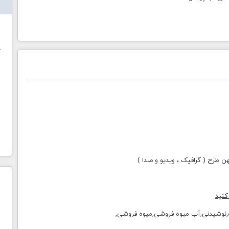
ش
خ
طرح ( گرافیک ، ویدیو و صدا )
کنید