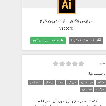
سرویس وکتور سایت میهن طرح
vectordl
مشاهده نمونه کارها
مشاهده پروفایل کاربر
امتیاز:



برچسب ها:
وکتور
مواد غذایی
خوراکی
میوه
پرتقال
آب پرتقال
مرکبات
نوشیدنی
© 1405 - تمامی حقوق برای میهن طرح محفوظ است.