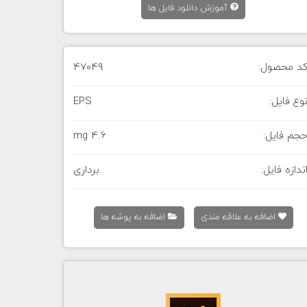
آموزش دانلود فایل ها
د محصول:
47049
وع فایل:
EPS
جم فایل:
4.6 mg
ندازه فایل:
برداری
اضافه به علاقه مندی
اضافه به پوشه ها