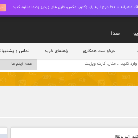
ز، وکتور، عکس، فایل های ویدیو وصدا دانلود کنید.
خری
و
صدا
درخواست همکاری
راهنمای خرید
تماس و پشتیبان