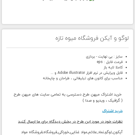
لوگو و آیکن فروشگاه میوه تازه
سایز : بی نهایت - برداری
فرمت فایل : eps
کاملا لایه باز
قابل ویرایش در نرم افزار Adobe illustrator و ...
مناسب برای کانون های تبلیغاتی ، طراحان و چاپخانه
خرید اشتراک میهن طرح دسترسی به تمامی سایت های میهن طرح
( گرافیک ، ویدیو و صدا )
خرید اشتراک
نظرات خود در مورد این طرح در بخش دیدگاه برای ما ارسال کنید
آیکون,لوگو,نماد,علائم,مواد غذایی,خوراکی,فروشگاه,فروشگاه مواد