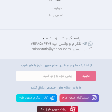
درباره ما
تماس با ما
پاسخگوی شما هستیم
تلگرام و واتس اپ: 09128509979
آدرس ایمیل: mihantarh@yahoo.com
از تخفیف ها و جدیدترین های میهن طرح با خبر شوید
ما را در رسانه های اجتماعی دنبال کنید
اينستاگرام ميهن طرح
کانال تلگرام ميهن طرح
آپارات ميهن طرح مگ