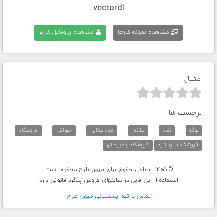
vectordl
مشاهده نمونه کارها
مشاهده پروفایل کاربر
امتیاز:



برچسب ها:
لوگو
نماد
علائم
مواد غذایی
خوراکی
فروشگاه
فروشگاه میوه تازه
فروشگاه زنجیره ای
© 1405 - تمامی حقوق برای میهن طرح محفوظ است.
استفاده از این فایل در سایتهای فروش پیگرد قانونی دارد
تماس با تيم پشتيبانی ميهن طرح