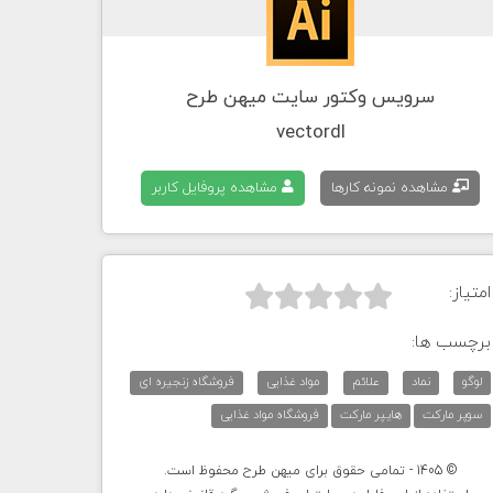
سرویس وکتور سایت میهن طرح
vectordl
مشاهده نمونه کارها
مشاهده پروفایل کاربر
امتیاز:



برچسب ها:
لوگو
نماد
علائم
مواد غذایی
فروشگاه زنجیره ای
سوپر مارکت
هایپر مارکت
فروشگاه مواد غذایی
© 1405 - تمامی حقوق برای میهن طرح محفوظ است.