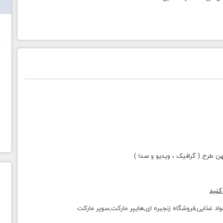
ش
خ
طرح ( گرافیک ، ویدیو و صدا )
کنید
مواد غذایی,فروشگاه زنجیره ای,هایپر مارکت,سوپر مارکت