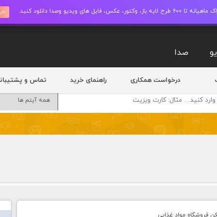
ز، وکتور، عکس، فایل های ویدیو وصدا دانلود کنید.
خری
و
صدا
درخواست همکاری
راهنمای خرید
تماس و پشتیبان