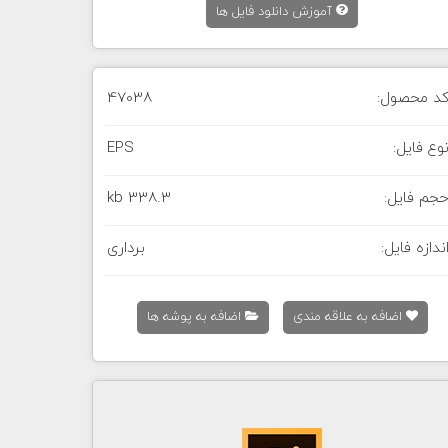
آموزش دانلود فایل ها
د محصول:
47038
وع فایل:
EPS
جم فایل:
338.3 kb
ندازه فایل:
برداری
اضافه به علاقه مندی
اضافه به پوشه ها