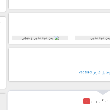
ک
ن
ح
ا
کاربر vectordl
ت کاربران
0