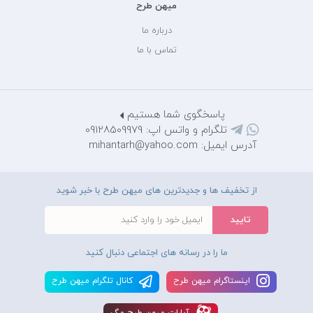
میهن طرح
درباره ما
تماس با ما
پاسخگوی شما هستیم
تلگرام و واتس اپ: 09128509979
آدرس ایمیل: mihantarh@yahoo.com
از تخفیف ها و جدیدترین های میهن طرح با خبر شوید
ما را در رسانه های اجتماعی دنبال کنید
اينستاگرام ميهن طرح
کانال تلگرام ميهن طرح
آپارات ميهن طرح مگ