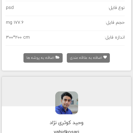
نوع فایل:
psd
حجم فایل:
177.6 mg
اندازه فایل:
300*200 cm
اضافه به علاقه مندی
اضافه به پوشه ها
وحید کوثری نژاد
vahidkosari