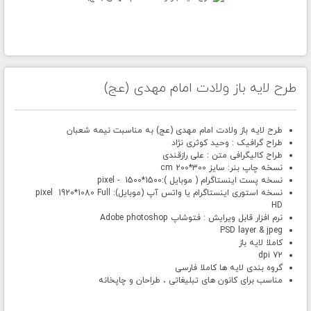
طرح لایه باز ولادت امام مهدی (عج)
طرح لایه باز ولادت امام مهدی (عج) به مناسبت نیمه شعبان
طراح گرافیک : وحید کوثری نژاد
طراح کالیگرافی متن : علی رازقندی
نسخه چاپ بنر: سایز 300*200 cm
نسخه پست اینستاگرام ( موبایل ):1500*1500 - pixel
نسخه استوری اینستاگرام یا واتس آپ (موبایل): pixel 1920*1080 Full
HD
نرم افزار قابل ویرایش : فتوشاپ Adobe photoshop
PSD layer & jpeg
کاملا لایه باز
72 dpi
گروه بندی لایه ها کاملا فارسی
مناسب برای کانون های تبلیغاتی ، طراحان و چاپخانه