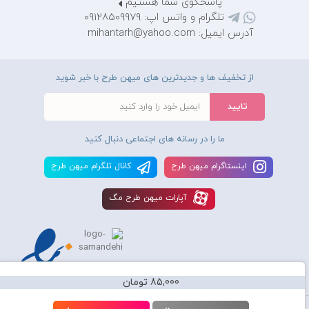
پاسخگوی شما هستیم
تلگرام و واتس اپ: 09128509979
آدرس ایمیل: mihantarh@yahoo.com
از تخفیف ها و جدیدترین های میهن طرح با خبر شوید
ما را در رسانه های اجتماعی دنبال کنید
اينستاگرام ميهن طرح
کانال تلگرام ميهن طرح
آپارات ميهن طرح مگ
85,000 تومان