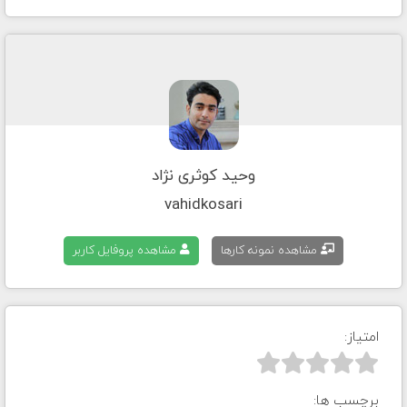
وحید کوثری نژاد
vahidkosari
مشاهده نمونه کارها
مشاهده پروفایل کاربر
امتیاز:



برچسب ها: