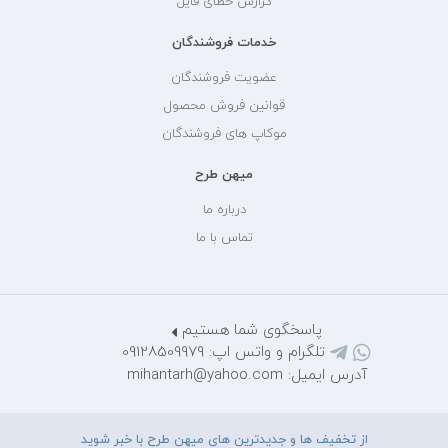
گزارش خطای فایل
خدمات فروشندگان
عضویت فروشندگان
قوانین فروش محصول
موکاپ های فروشندگان
میهن طرح
درباره ما
تماس با ما
پاسخگوی شما هستیم
تلگرام و واتس اپ: 09128509979
آدرس ایمیل: mihantarh@yahoo.com
از تخفیف ها و جدیدترین های میهن طرح با خبر شوید