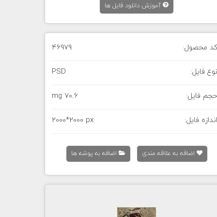
آموزش دانلود فایل ها
د محصول:
46979
وع فایل:
PSD
جم فایل:
70.6 mg
ندازه فایل:
2000*2000 px
اضافه به علاقه مندی
اضافه به پوشه ها